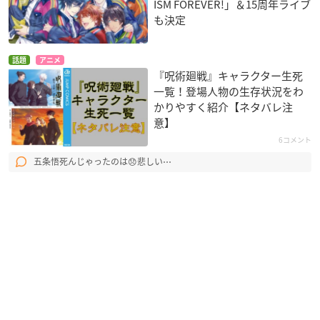
ISM FOREVER!」＆15周年ライブ
も決定
話題
アニメ
『呪術廻戦』キャラクター生死
一覧！登場人物の生存状況をわ
かりやすく紹介【ネタバレ注
意】
6コメント
五条悟死んじゃったのは😞悲しい⋯