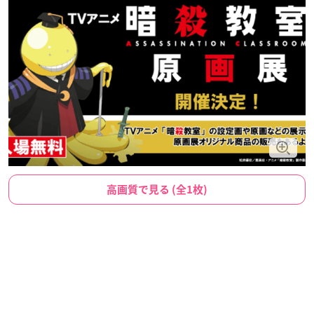
高画質で見る (全1枚)