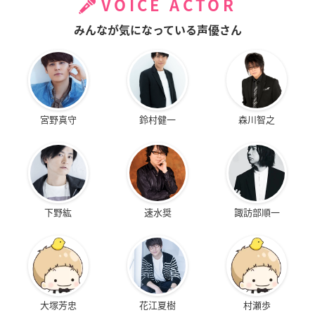
VOICE ACTOR
みんなが気になっている声優さん
宮野真守
鈴村健一
森川智之
下野紘
速水奨
諏訪部順一
大塚芳忠
花江夏樹
村瀬歩