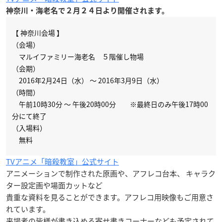
神奈川・海老名で
２月２４日
より開催されます。
【 神奈川会場 】
（会場）
マルイファミリー海老名 ５階催し物場
（会期）
2016年2月24日（水） ～ 2016年3月9日（水）
（時間）
午前10時30分 ～ 午後20時00分 ※最終日のみ午後17時00
分にて終了
（入場料）
無料
TVアニメ「暗殺教室」公式サイト
アニメーションで制作された原画や、アフレコ台本、 キャラク
ター設定画や場面カットなど
貴重な資料を見ることができます。アフレコ用映像もご用意さ
れています。
来場者の皆様が書き込める寄せ書きコーナーなども予定されて