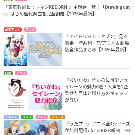
『家庭教師ヒットマンREBORN!』主題歌一覧！「Drawing day
s」はじめ歴代楽曲を完全網羅【2026年最新】
劇場アニメ
アニメ
『アイドリッシュセブン』見る
順番・時系列・TVアニメ＆劇場
版全作品まとめ【2026年最新】
話題
アニメ
『ちいかわ』怖いのに可愛いセ
イレーンの魅力6選！人魚を2匹
乗せた巨体と喋り方のギャップ
が尊い
イベント
ライブ
アニメ
ニュース
『うたプリ』アニメ全4シリーズ
が無料配信♪ ST☆RISH新曲「PR