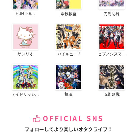
HUNTER...
暗殺教室
刀剣乱舞
サンリオ
ハイキュー!!
ヒプノシスマ...
アイドリッシ...
銀魂
呪術廻戦
OFFICIAL SNS
フォローしてより楽しいオタクライフ！