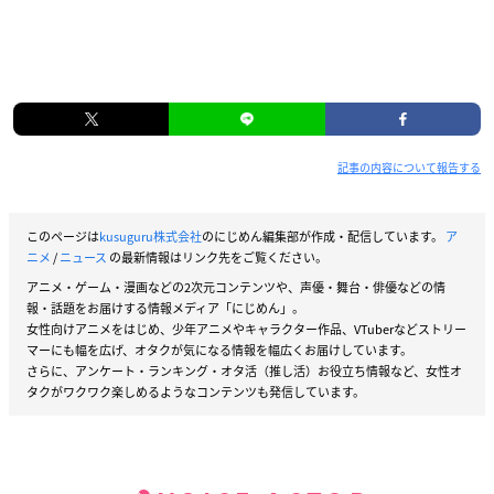
記事の内容について報告する
このページは
kusuguru株式会社
のにじめん編集部が作成・配信しています。
ア
ニメ
/
ニュース
の最新情報はリンク先をご覧ください。
アニメ・ゲーム・漫画などの2次元コンテンツや、声優・舞台・俳優などの情
報・話題をお届けする情報メディア「にじめん」。
女性向けアニメをはじめ、少年アニメやキャラクター作品、VTuberなどストリー
マーにも幅を広げ、オタクが気になる情報を幅広くお届けしています。
さらに、アンケート・ランキング・オタ活（推し活）お役立ち情報など、女性オ
タクがワクワク楽しめるようなコンテンツも発信しています。