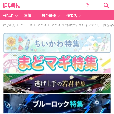
に
じ
め
ん
作品名
声優
舞台俳優
作者名
にじめん
>
ニュース
>
アニメ
> アニメ『暗殺教室』マルイファミリー海老名