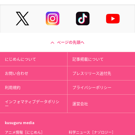
ページの先頭へ
にじめんについて
記事掲載について
お問い合わせ
プレスリリース送付先
利用規約
プライバシーポリシー
インフォマティブデータポリシ
運営会社
ー
kusuguru
media
アニメ情報［にじめん］
科学ニュース［ナゾロジー］