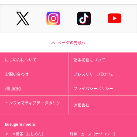
ページの先頭へ
にじめんについて
記事掲載について
お問い合わせ
プレスリリース送付先
利用規約
プライバシーポリシー
インフォマティブデータポリシ
運営会社
ー
kusuguru
media
アニメ情報［にじめん］
科学ニュース［ナゾロジー］