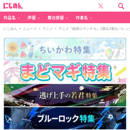
に
じ
め
ん
作品名
声優
舞台俳優
作者名
にじめん
>
ニュース
>
アニメ
> アニメ『純情ロマンチカ』1期＆2期をバレ