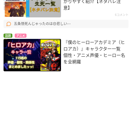
かりやすく紹介【ネタバレ注
意】
6コメント
五条悟死んじゃったのは😞悲しい⋯
話題
アニメ
『僕のヒーローアカデミア（ヒ
ロアカ）』キャラクター一覧
個性・アニメ声優・ヒーロー名
を全網羅