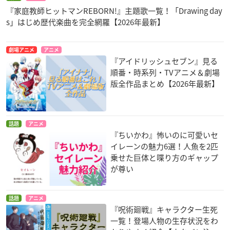
『家庭教師ヒットマンREBORN!』主題歌一覧！「Drawing day
s」はじめ歴代楽曲を完全網羅【2026年最新】
劇場アニメ
アニメ
『アイドリッシュセブン』見る
順番・時系列・TVアニメ＆劇場
版全作品まとめ【2026年最新】
話題
アニメ
『ちいかわ』怖いのに可愛いセ
イレーンの魅力6選！人魚を2匹
乗せた巨体と喋り方のギャップ
が尊い
話題
アニメ
『呪術廻戦』キャラクター生死
一覧！登場人物の生存状況をわ