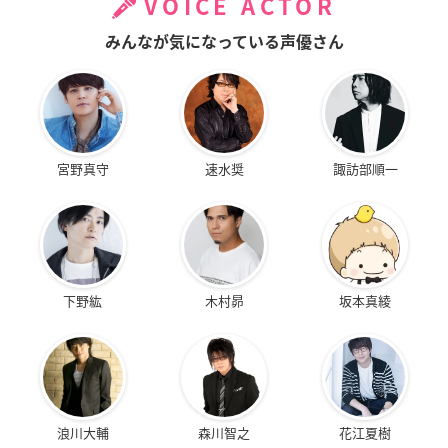
VOICE ACTOR
みんなが気になっている声優さん
宮野真守
速水奨
諏訪部順一
下野紘
木村昴
坂本真綾
浪川大輔
森川智之
花江夏樹