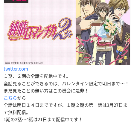
twitter.com
１期、２期の
を配信中です。
全話
全話見ることができるのは、バレンタイン限定で明日まで…！
まだ見たことの無い方はこの機会に是非！
こちら
から
全話は明日１４日までですが、１期２期の第一話は3月27日ま
で無料配信。
1期の2話〜4話は21日まで配信中です！