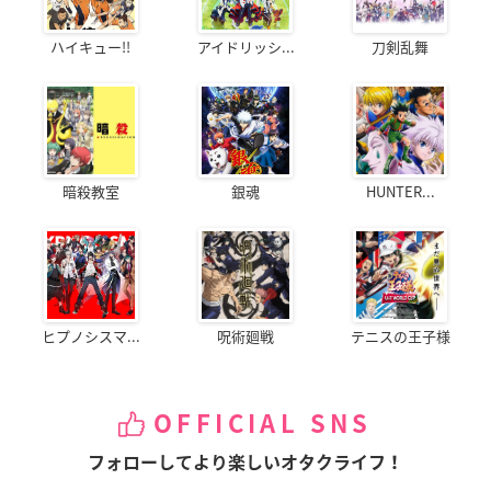
ハイキュー!!
アイドリッシ...
刀剣乱舞
暗殺教室
銀魂
HUNTER...
ヒプノシスマ...
呪術廻戦
テニスの王子様
OFFICIAL SNS
フォローしてより楽しいオタクライフ！