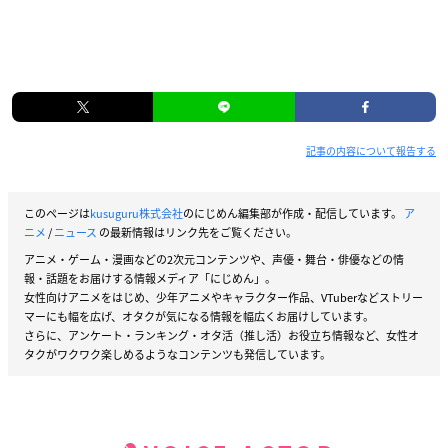
記事の内容について報告する
このページは
kusuguru株式会社
のにじめん編集部が作成・配信しています。
ア
ニメ
/
ニュース
の最新情報はリンク先をご覧ください。
アニメ・ゲーム・漫画などの2次元コンテンツや、声優・舞台・俳優などの情
報・話題をお届けする情報メディア「にじめん」。
女性向けアニメをはじめ、少年アニメやキャラクター作品、VTuberなどストリー
マーにも幅を広げ、オタクが気になる情報を幅広くお届けしています。
さらに、アンケート・ランキング・オタ活（推し活）お役立ち情報など、女性オ
タクがワクワク楽しめるようなコンテンツも発信しています。