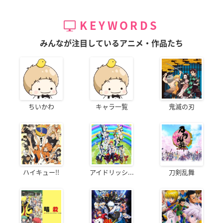
KEYWORDS
みんなが注目しているアニメ・作品たち
ちいかわ
キャラ一覧
鬼滅の刃
ハイキュー!!
アイドリッシ...
刀剣乱舞