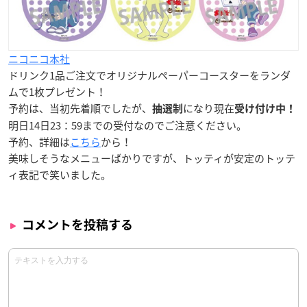
ニコニコ本社
ドリンク1品ご注文で
オリジナルペーパーコースター
をランダ
ムで1枚プレゼント！
予約は、当初先着順でしたが、
になり現在
抽選制
受け付け中！
明日
14日23：59
までの受付なのでご注意ください。
予約、詳細は
こちら
から！
美味しそうなメニューばかりですが、トッティが安定のトッテ
ィ表記で笑いました。
コメントを投稿する