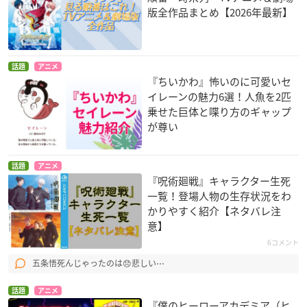
版全作品まとめ【2026年最新】
話題
アニメ
『ちいかわ』怖いのに可愛いセ
イレーンの魅力6選！人魚を2匹
乗せた巨体と喋り方のギャップ
が尊い
話題
アニメ
『呪術廻戦』キャラクター生死
一覧！登場人物の生存状況をわ
かりやすく紹介【ネタバレ注
意】
6コメント
五条悟死んじゃったのは😞悲しい⋯
話題
アニメ
『僕のヒーローアカデミア（ヒ