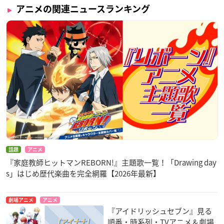
アニメの関連ニュースランキング
話題
アニメ
『家庭教師ヒットマンREBORN!』主題歌一覧！「Drawing day
s」はじめ歴代楽曲を完全網羅【2026年最新】
劇場アニメ
アニメ
『アイドリッシュセブン』見る
順番・時系列・TVアニメ＆劇場