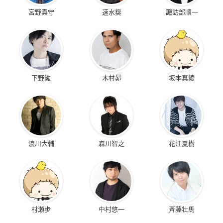
宮野真守
速水奨
諏訪部順一
下野紘
木村昴
坂本真綾
浪川大輔
森川智之
花江夏樹
村瀬歩
中村悠一
斉藤壮馬