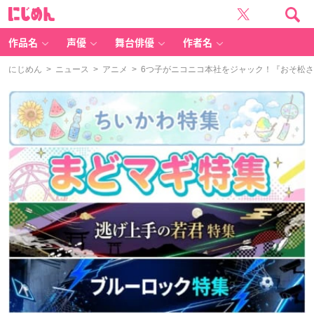
に
じ
め
ん
作品名
声優
舞台俳優
作者名
にじめん
>
ニュース
>
アニメ
> 6つ子がニコニコ本社をジャック！『おそ松