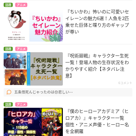
話題
アニメ
『ちいかわ』怖いのに可愛いセ
イレーンの魅力6選！人魚を2匹
乗せた巨体と喋り方のギャップ
が尊い
話題
アニメ
『呪術廻戦』キャラクター生死
一覧！登場人物の生存状況をわ
かりやすく紹介【ネタバレ注
意】
6コメント
五条悟死んじゃったのは😞悲しい⋯
話題
アニメ
『僕のヒーローアカデミア（ヒ
ロアカ）』キャラクター一覧
個性・アニメ声優・ヒーロー名
を全網羅