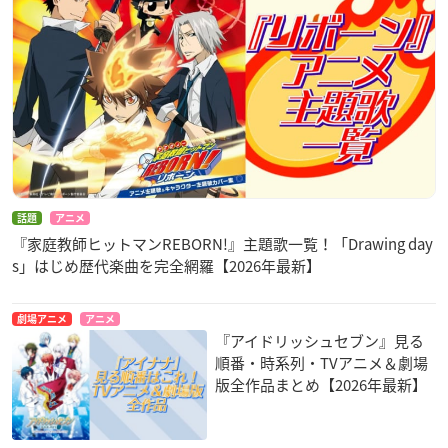
話題
アニメ
『家庭教師ヒットマンREBORN!』主題歌一覧！「Drawing day
s」はじめ歴代楽曲を完全網羅【2026年最新】
劇場アニメ
アニメ
『アイドリッシュセブン』見る
順番・時系列・TVアニメ＆劇場
版全作品まとめ【2026年最新】