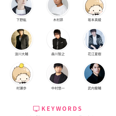
下野紘
木村昴
坂本真綾
浪川大輔
森川智之
花江夏樹
村瀬歩
中村悠一
武内駿輔
KEYWORDS