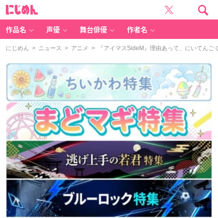
に
じ
め
ん
作品名
声優
舞台俳優
作者名
にじめん
>
ニュース
>
アニメ
> 『アイマスSideM』理由あって、にいてんご