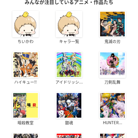
みんなが注目しているアニメ・作品たち
ちいかわ
キャラ一覧
鬼滅の刃
ハイキュー!!
アイドリッシ...
刀剣乱舞
暗殺教室
銀魂
HUNTER...