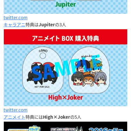
twitter.com
キャラアニ
特典は
の3人
Jupiter
twitter.com
アニメイト
特典には
の5人
High×Joker