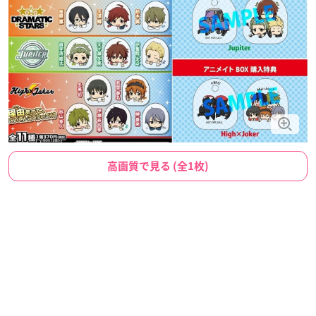
高画質で見る (全1枚)