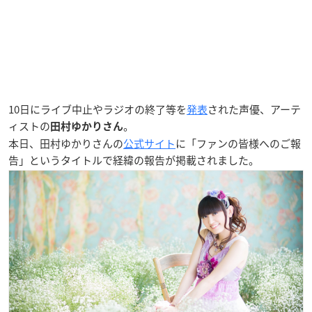
10日にライブ中止やラジオの終了等を
発表
された声優、アーテ
ィストの
。
田村ゆかりさん
本日、田村ゆかりさんの
公式サイト
に「
ファンの皆様へのご報
告
」というタイトルで経緯の報告が掲載されました。