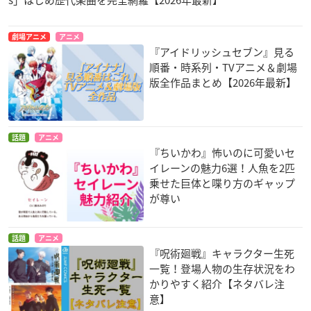
劇場アニメ
アニメ
『アイドリッシュセブン』見る
順番・時系列・TVアニメ＆劇場
版全作品まとめ【2026年最新】
話題
アニメ
『ちいかわ』怖いのに可愛いセ
イレーンの魅力6選！人魚を2匹
乗せた巨体と喋り方のギャップ
が尊い
話題
アニメ
『呪術廻戦』キャラクター生死
一覧！登場人物の生存状況をわ
かりやすく紹介【ネタバレ注
意】