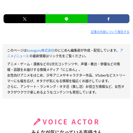
記事の内容について報告する
このページは
kusuguru株式会社
のにじめん編集部が作成・配信しています。
ア
ニメ
/
ニュース
の最新情報はリンク先をご覧ください。
アニメ・ゲーム・漫画などの2次元コンテンツや、声優・舞台・俳優などの情
報・話題をお届けする情報メディア「にじめん」。
女性向けアニメをはじめ、少年アニメやキャラクター作品、VTuberなどストリー
マーにも幅を広げ、オタクが気になる情報を幅広くお届けしています。
さらに、アンケート・ランキング・オタ活（推し活）お役立ち情報など、女性オ
タクがワクワク楽しめるようなコンテンツも発信しています。
VOICE ACTOR
みんなが気になっている声優さん