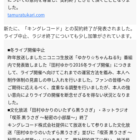
した。
tamuratukari.com
新たに、「キングレコード」との契約終了が発表されました。
ライブ中止、ラジオ終了についても少し加筆がされています。
■冬ライブ開催中止
昨年放送しましたニコニコ生放送「ゆかり☆ちゃんねる9」番組
内で発表致しました『田村ゆかり2016冬ライブ開催』につきま
して、ライブ開催へ向けてこれまでの運営方法を鑑み、本人へ
制作体制の見直しの申し入れを行いました。ファンの皆様への
ご期待に応えるべく、度重なる調整を行いましたが、本人の強
い意向によりライブの開催を断念せざるを得ない状況となりま
した。
■文化放送「田村ゆかりのいたずら黒うさぎ」・ネットラジオ
「喫茶 黒うさぎ ～秘密の小部屋～」終了
キングレコード株式会社提供にて放送をして参りました文化放
送「田村ゆかりのいたずら黒うさぎ」並びに「喫茶 黒うさぎ ～
秘密の小部屋～」につきまして、弊社契約終了に伴い、放送局