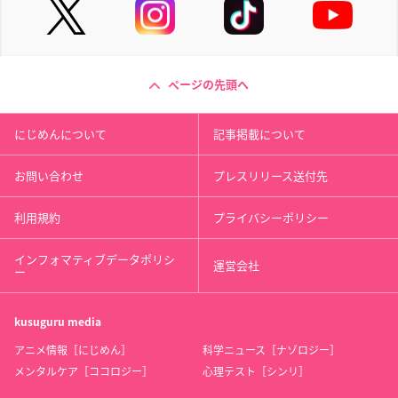
ページの先頭へ
にじめんについて
記事掲載について
お問い合わせ
プレスリリース送付先
利用規約
プライバシーポリシー
インフォマティブデータポリシ
運営会社
ー
kusuguru
media
アニメ情報［にじめん］
科学ニュース［ナゾロジー］
メンタルケア［ココロジー］
心理テスト［シンリ］