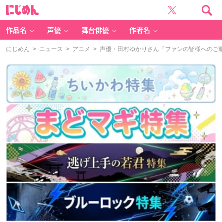
に
じ
め
ん
作品名
声優
舞台俳優
作者名
にじめん
>
ニュース
>
アニメ
> 声優・田村ゆかりさん「ファンの皆様へのご