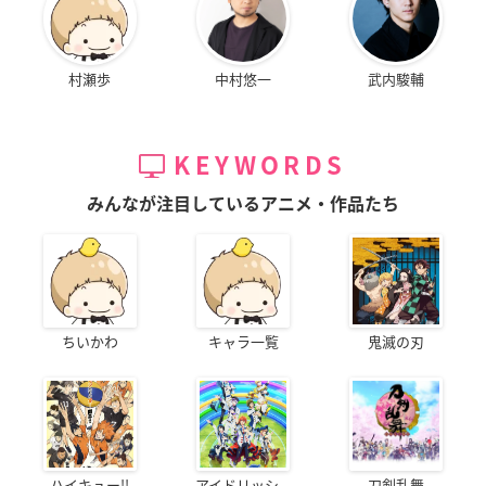
村瀬歩
中村悠一
武内駿輔
KEYWORDS
みんなが注目しているアニメ・作品たち
ちいかわ
キャラ一覧
鬼滅の刃
ハイキュー!!
アイドリッシ...
刀剣乱舞