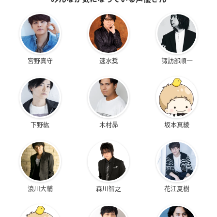
宮野真守
速水奨
諏訪部順一
下野紘
木村昴
坂本真綾
浪川大輔
森川智之
花江夏樹