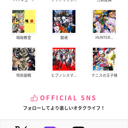
暗殺教室
銀魂
HUNTER...
呪術廻戦
ヒプノシスマ...
テニスの王子様
OFFICIAL SNS
フォローしてより楽しいオタクライフ！