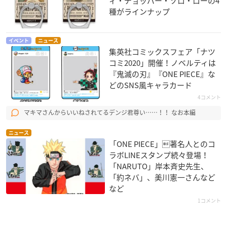
ィ・チョッパー・ゾロ・ローの4
種がラインナップ
イベント
ニュース
集英社コミックスフェア「ナツ
コミ2020」開催！ノベルティは
『鬼滅の刃』『ONE PIECE』な
どのSNS風キャラカード
4コメント
マキマさんからいいねされてるデンジ君尊い……！！ なお本編
ニュース
「ONE PIECE」著名人とのコ
ラボLINEスタンプ続々登場！
「NARUTO」岸本斉史先生、
「約ネバ」、美川憲一さんなど
など
1コメント