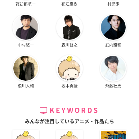
諏訪部順一
花江夏樹
村瀬歩
中村悠一
森川智之
武内駿輔
浪川大輔
坂本真綾
斉藤壮馬
KEYWORDS
みんなが注目しているアニメ・作品たち