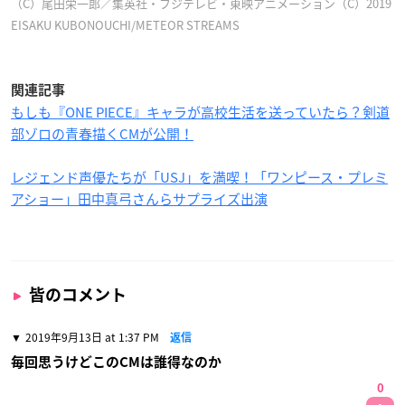
（C）尾田栄一郎／集英社・フジテレビ・東映アニメーション（C）2019
EISAKU KUBONOUCHI/METEOR STREAMS
関連記事
もしも『ONE PIECE』キャラが高校生活を送っていたら？剣道
部ゾロの青春描くCMが公開！
レジェンド声優たちが「USJ」を満喫！「ワンピース・プレミ
アショー」田中真弓さんらサプライズ出演
皆のコメント
2019年9月13日 at 1:37 PM
返信
毎回思うけどこのCMは誰得なのか
0