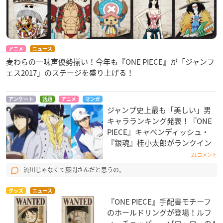
アニメ
ニュース
麦わらの一味声優勢揃い！今年も『ONE PIECE』が「ジャンフ
ェス2017」のステージを盛り上げる！
アンケート
話題
アニメ
マンガ
ジャンプ史上最も「美しい」男
キャラランキング発表！『ONE
PIECE』キャベンディッシュ・
『銀魂』桂小太郎がランクイン
21コメント
流川じゃなくて藤間さんだと思うの。
グッズ
ニュース
『ONE PIECE』手配書モチーフ
のホールドリングが登場！ルフ