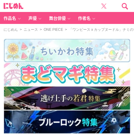
に
じ
め
ん
作品名
声優
舞台俳優
作者名
にじめん
>
ニュース
>
ONE PIECE
> 「ワンピース x カップヌードル」ナ