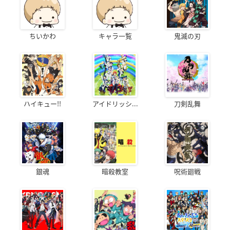
ちいかわ
キャラ一覧
鬼滅の刃
ハイキュー!!
アイドリッシ...
刀剣乱舞
銀魂
暗殺教室
呪術廻戦