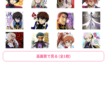
高画質で見る (全1枚)