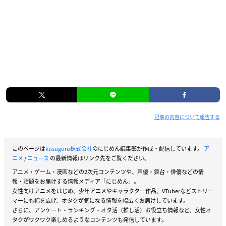
記事の内容について報告する
このページは
kusuguru株式会社
のにじめん編集部が作成・配信しています。
ア
ニメ
/
ニュース
の最新情報はリンク先をご覧ください。
アニメ・ゲーム・漫画などの2次元コンテンツや、声優・舞台・俳優などの情
報・話題をお届けする情報メディア「にじめん」。
女性向けアニメをはじめ、少年アニメやキャラクター作品、VTuberなどストリー
マーにも幅を広げ、オタクが気になる情報を幅広くお届けしています。
さらに、アンケート・ランキング・オタ活（推し活）お役立ち情報など、女性オ
タクがワクワク楽しめるようなコンテンツも発信しています。