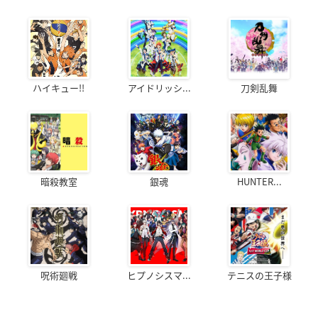
ハイキュー!!
アイドリッシ...
刀剣乱舞
暗殺教室
銀魂
HUNTER...
呪術廻戦
ヒプノシスマ...
テニスの王子様