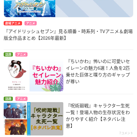
劇場アニメ
アニメ
『アイドリッシュセブン』見る順番・時系列・TVアニメ＆劇場
版全作品まとめ【2026年最新】
話題
アニメ
『ちいかわ』怖いのに可愛いセ
イレーンの魅力6選！人魚を2匹
乗せた巨体と喋り方のギャップ
が尊い
話題
アニメ
『呪術廻戦』キャラクター生死
一覧！登場人物の生存状況をわ
かりやすく紹介【ネタバレ注
意】
7コメント