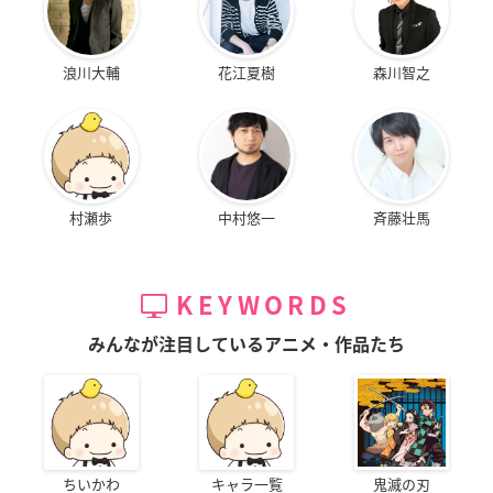
浪川大輔
花江夏樹
森川智之
村瀬歩
中村悠一
斉藤壮馬
KEYWORDS
みんなが注目しているアニメ・作品たち
ちいかわ
キャラ一覧
鬼滅の刃