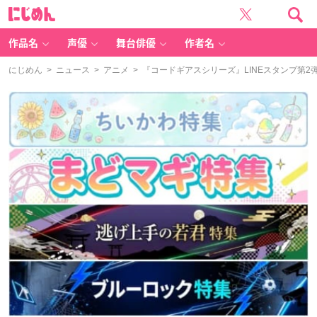
に
じ
め
ん
作品名
声優
舞台俳優
作者名
にじめん
>
ニュース
>
アニメ
> 『コードギアスシリーズ』LINEスタンプ第