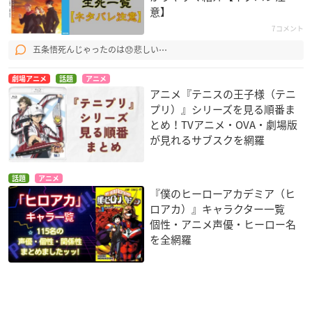
意】
7コメント
五条悟死んじゃったのは😞悲しい⋯
劇場アニメ
話題
アニメ
アニメ『テニスの王子様（テニ
プリ）』シリーズを見る順番ま
とめ！TVアニメ・OVA・劇場版
が見れるサブスクを網羅
話題
アニメ
『僕のヒーローアカデミア（ヒ
ロアカ）』キャラクター一覧
個性・アニメ声優・ヒーロー名
を全網羅