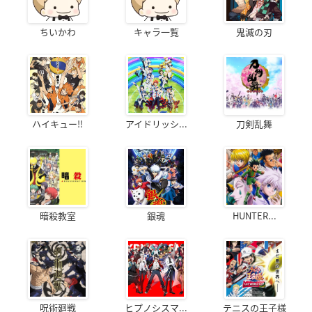
ちいかわ
キャラ一覧
鬼滅の刃
ハイキュー!!
アイドリッシ...
刀剣乱舞
暗殺教室
銀魂
HUNTER...
呪術廻戦
ヒプノシスマ...
テニスの王子様