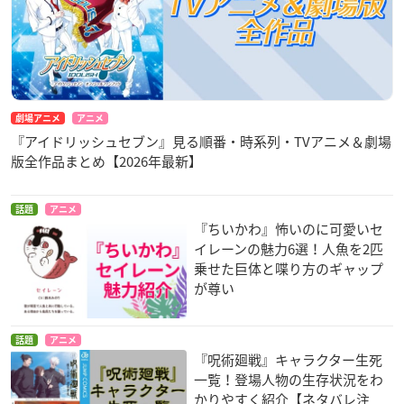
劇場アニメ
アニメ
『アイドリッシュセブン』見る順番・時系列・TVアニメ＆劇場
版全作品まとめ【2026年最新】
話題
アニメ
『ちいかわ』怖いのに可愛いセ
イレーンの魅力6選！人魚を2匹
乗せた巨体と喋り方のギャップ
が尊い
話題
アニメ
『呪術廻戦』キャラクター生死
一覧！登場人物の生存状況をわ
かりやすく紹介【ネタバレ注