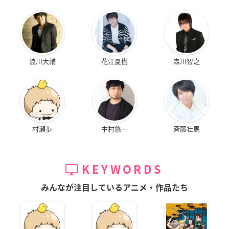
浪川大輔
花江夏樹
森川智之
村瀬歩
中村悠一
斉藤壮馬
KEYWORDS
みんなが注目しているアニメ・作品たち