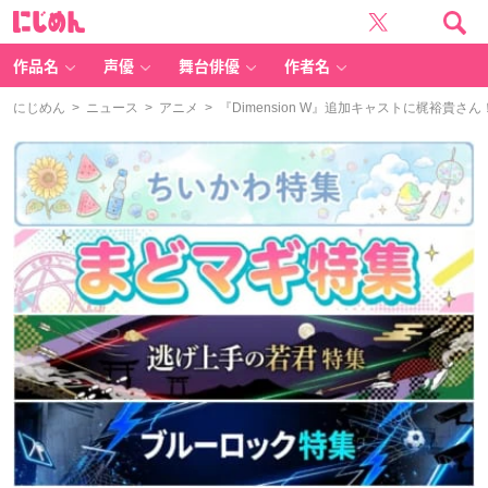
に
じ
め
ん
作品名
声優
舞台俳優
作者名
にじめん
>
ニュース
>
アニメ
> 『Dimension W』追加キャストに梶裕貴さん！