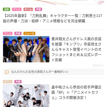
話題
アニメ
ゲーム
声優
【2025年最新】『刀剣乱舞』キャラクター一覧｜刀剣男士117
振の声優・刀派・絵師・アニメ情報などを完全網羅
アニメ
声優
ニュース
蒼井翔太さんがドレス風の衣装
を披露『キンプリ』寺島惇太さ
んらキャスト登壇イベントのオ
フショットまとめ＆公式レポー
ト到着
5コメント
なんだかんだ女性の斎賀さんが一番格好いい
カフェ
声優
畠中祐さんら参加の若手声優企
画「8P」×「アニメイトカフ
ェ」コラボ開催決定！