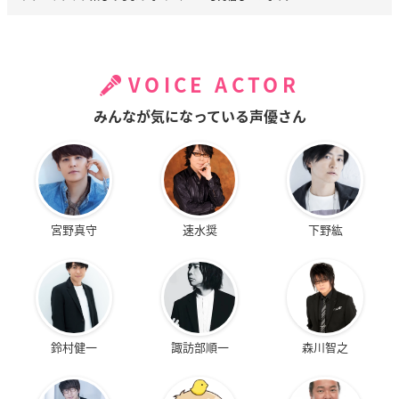
VOICE ACTOR
みんなが気になっている声優さん
宮野真守
速水奨
下野紘
鈴村健一
諏訪部順一
森川智之