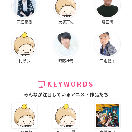
花江夏樹
大塚芳忠
稲田徹
村瀬歩
斉藤壮馬
三宅健太
KEYWORDS
みんなが注目しているアニメ・作品たち
ちいかわ
キャラ一覧
鬼滅の刃