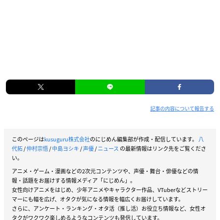
記事の内容について報告する
このページは
kusuguru株式会社
のにじめん編集部が作成・配信しています。
八
代拓
/
仲村宗悟
/
中島ヨシキ
/
声優
/
ニュース
の最新情報はリンク先をご覧くださ
い。
アニメ・ゲーム・漫画などの2次元コンテンツや、声優・舞台・俳優などの情
報・話題をお届けする情報メディア「にじめん」。
女性向けアニメをはじめ、少年アニメやキャラクター作品、VTuberなどストリー
マーにも幅を広げ、オタクが気になる情報を幅広くお届けしています。
さらに、アンケート・ランキング・オタ活（推し活）お役立ち情報など、女性オ
タクがワクワク楽しめるようなコンテンツも発信しています。