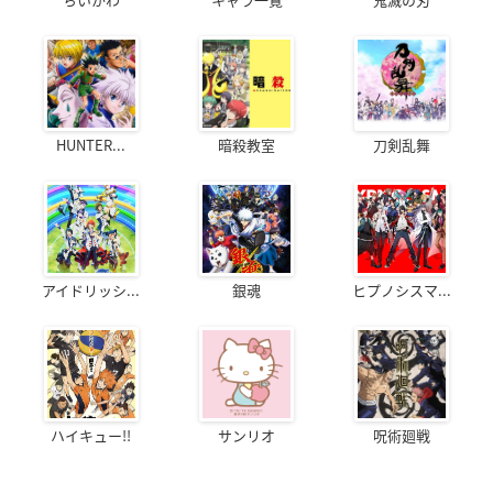
HUNTER...
暗殺教室
刀剣乱舞
アイドリッシ...
銀魂
ヒプノシスマ...
ハイキュー!!
サンリオ
呪術廻戦