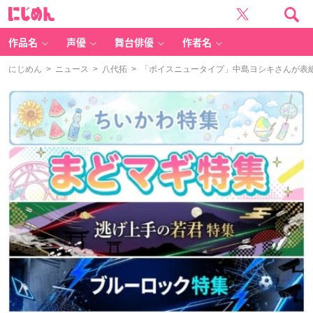
に
じ
め
ん
作品名
声優
舞台俳優
作者名
にじめん
>
ニュース
>
八代拓
> 「ボイスニュータイプ」中島ヨシキさんが表