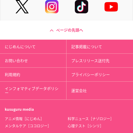
ページの先頭へ
にじめんについて
記事掲載について
お問い合わせ
プレスリリース送付先
利用規約
プライバシーポリシー
インフォマティブデータポリシ
運営会社
ー
kusuguru
media
アニメ情報［にじめん］
科学ニュース［ナゾロジー］
メンタルケア［ココロジー］
心理テスト［シンリ］