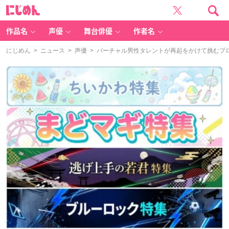
に
じ
め
ん
作品名
声優
舞台俳優
作者名
にじめん
>
ニュース
>
声優
> バーチャル男性タレントが再起をかけて挑むプロ