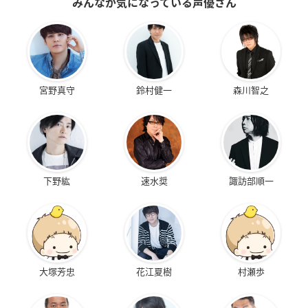
みんなが気になっている声優さん
宮野真守
鈴村健一
森川智之
下野紘
速水奨
諏訪部順一
大塚芳忠
花江夏樹
村瀬歩