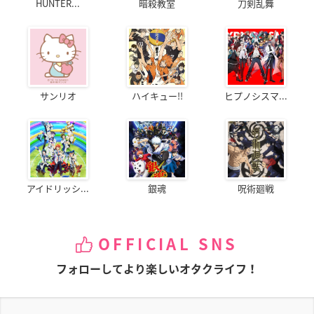
HUNTER...
暗殺教室
刀剣乱舞
サンリオ
ハイキュー!!
ヒプノシスマ...
アイドリッシ...
銀魂
呪術廻戦
OFFICIAL SNS
フォローしてより楽しいオタクライフ！