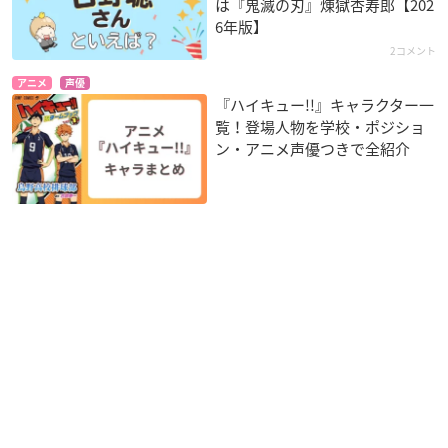
は『鬼滅の刃』煉󠄁獄杏寿郎【202
6年版】
2コメント
アニメ
声優
『ハイキュー!!』キャラクター一
覧！登場人物を学校・ポジショ
ン・アニメ声優つきで全紹介