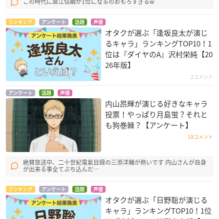
この時代に直江信綱が1位になるのおもろすぎるw
ランキング
アンケート
話題
声優
オタクが選ぶ「逢坂良太が演じ
るキャラ」ランキングTOP10！1
位は『ダイヤのA』沢村栄純【20
26年版】
2コメント
アンケート
話題
声優
内山昂輝が演じる好きなキャラ
投票！やっぱり月島蛍？それと
も狗巻棘？【アンケート】
18コメント
絶賛放送中、二十世紀電氣目録の三添洋輔が熱いです 内山さんが自身
が出来る事全てぶち込んだ…
ランキング
アンケート
話題
声優
オタクが選ぶ「日野聡が演じる
キャラ」ランキングTOP10！1位