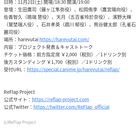
日時：11月2日(土) 開場/18:30 開演/19:00
登壇：生田鷹司（鐘ヶ江隼弥役）、松岡侑李（鷹宮陽向役）、
佐香智久（鴎端 慧役）、天月（五百雀玲於奈役）、濱野大輝
（鷲埜瑞人役）、石井孝英（鵡川 郁役）、熊谷健太郎（孔雀石
麗司役）
場所：harevutai
https://harevutai.com/
内容：プロジェクト発表＆キャストトーク
チケット価格：前方指定席 ￥2,000（税別）／1ドリンク別
後方スタンディング ￥1,700（税別）／1ドリンク別
受付URL：
https://special.canime.jp/harevutai/reflap/
ReFlap Project
公式サイト：
https://reflap-project.com
公式Twitter：
https://twitter.com/ReFlap_official
(c)ReFlap Project