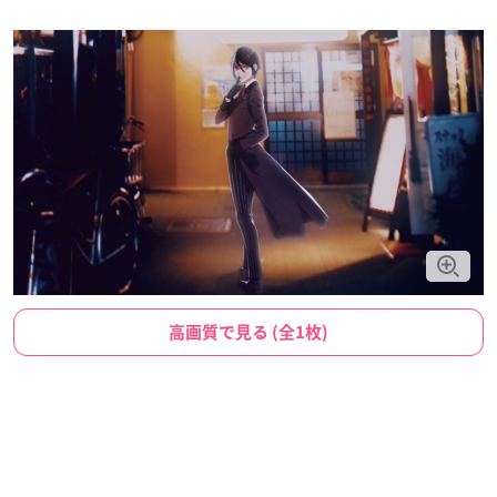
高画質で見る (全1枚)