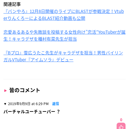
関連記事
『バンやろ』12月8日開催のライブにBLASTが参戦決定！Vtub
erりんくろーによるBLAST紹介動画も公開
恋愛あるあるや失敗談を投稿する女性向け”恋活”YouTuberが誕
生！キャラデザを種村有菜先生が担当
『Bプロ』雪広うたこ先生がキャラデザを担当！男性バイリン
ガルVTuber『アイムソラ』デビュー
皆のコメント
2019年9月9日 at 6:29 PM
返信
バーチャルユーチューバー ？
0