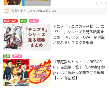
8コメント
五条悟死んじゃったのは😞悲しい⋯
劇場アニメ
話題
アニメ
アニメ『テニスの王子様（テニ
プリ）』シリーズを見る順番ま
とめ！TVアニメ・OVA・劇場版
が見れるサブスクを網羅
話題
アニメ
『家庭教師ヒットマンREBOR
N!』主題歌一覧！「Drawing da
ys」はじめ歴代楽曲を完全網羅
【2026年最新】