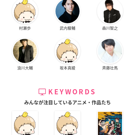
村瀬歩
武内駿輔
森川智之
浪川大輔
坂本真綾
斉藤壮馬
KEYWORDS
みんなが注目しているアニメ・作品たち