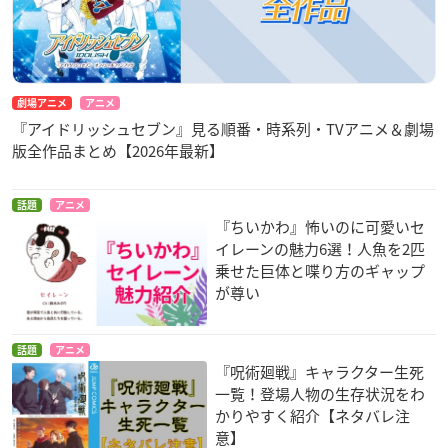
劇場アニメ
アニメ
『アイドリッシュセブン』見る順番・時系列・TVアニメ＆劇場
版全作品まとめ【2026年最新】
話題
アニメ
『ちいかわ』怖いのに可愛いセ
イレーンの魅力6選！人魚を2匹
乗せた巨体と喋り方のギャップ
が尊い
話題
アニメ
『呪術廻戦』キャラクター生死
一覧！登場人物の生存状況をわ
かりやすく紹介【ネタバレ注
意】