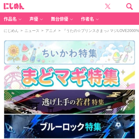
に
じ
め
ん
作品名
声優
舞台俳優
作者名
にじめん
>
ニュース
>
アニメ
> 『うたの☆プリンスさまっ♪ マジLOVE200