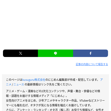
記事の内容について報告する
このページは
kusuguru株式会社
のにじめん編集部が作成・配信しています。
ア
ニメ
/
ニュース
の最新情報はリンク先をご覧ください。
アニメ・ゲーム・漫画などの2次元コンテンツや、声優・舞台・俳優などの情
報・話題をお届けする情報メディア「にじめん」。
女性向けアニメをはじめ、少年アニメやキャラクター作品、VTuberなどストリー
マーにも幅を広げ、オタクが気になる情報を幅広くお届けしています。
さらに、アンケート・ランキング・オタ活（推し活）お役立ち情報など、女性オ