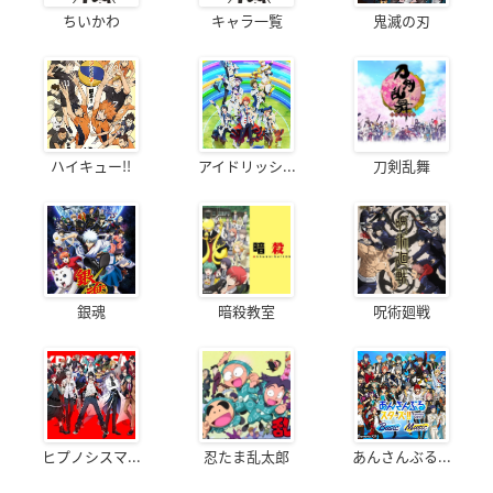
ちいかわ
キャラ一覧
鬼滅の刃
ハイキュー!!
アイドリッシ...
刀剣乱舞
銀魂
暗殺教室
呪術廻戦
ヒプノシスマ...
忍たま乱太郎
あんさんぶる...