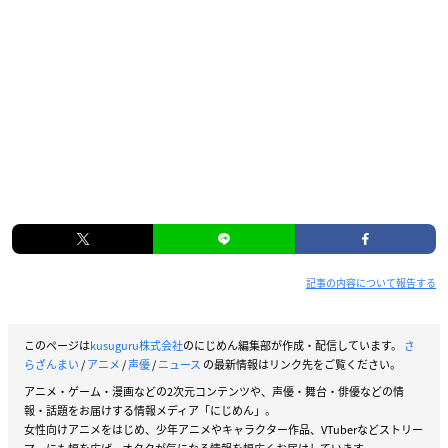
記事の内容について報告する
このページは
kusuguru株式会社
のにじめん編集部が作成・配信しています。
さ
らざんまい
/
アニメ
/
声優
/
ニュース
の最新情報はリンク先をご覧ください。
アニメ・ゲーム・漫画などの2次元コンテンツや、声優・舞台・俳優などの情
報・話題をお届けする情報メディア「にじめん」。
女性向けアニメをはじめ、少年アニメやキャラクター作品、VTuberなどストリー