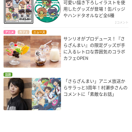
可愛い描き下ろしイラストを使
用したグッズが登場！缶バッジ
やハンドタオルなど全6種
2コメント
アニメ
カフェ
ニュース
サンリオがプロデュース！『さ
らざんまい』の限定グッズが手
に入るレトロな雰囲気のコラボ
カフェOPEN
話題
「さらざんまい」アニメ放送か
らサラっと3周年！村瀬歩さんの
コメントに「素敵なお話」