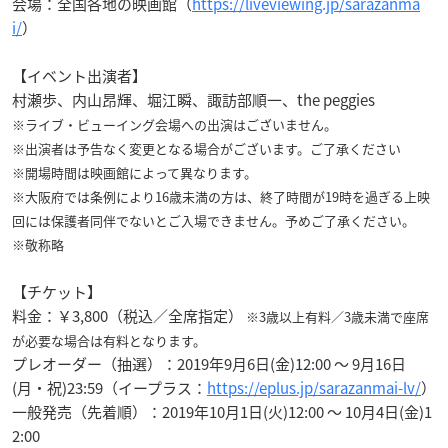
会場：全国各地の映画館（
https://liveviewing.jp/sarazanma
i/
）
【イベント出演者】
村瀬歩、内山昂輝、堀江瞬、諏訪部順一、the peggies
※ライブ・ビューイング会場への出演はございません。
※出演者は予告なく変更となる場合がございます。ご了承ください
※開場時間は映画館によって異なります。
※大阪府では条例により16歳未満の方は、終了時間が19時を過ぎる上映
回には保護者同伴でないとご入場できません。
予めご了承ください。
※敬称略
【チケット】
料金：￥3,800（税込／全席指定）
※3歳以上有料／3歳未満で座席
が必要な場合は有料となります。
プレオーダー（抽選）：2019年9月6日(金)12:00 ～ 9月16日
(月・祝)23:59（イープラス：
https://eplus.jp/sarazanmai-lv/
）
一般発売（先着順）：2019年10月1日(火)12:00 ～ 10月4日(金)1
2:00