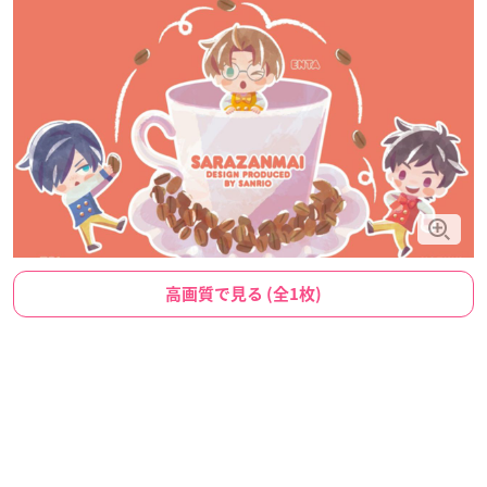
高画質で見る (全1枚)