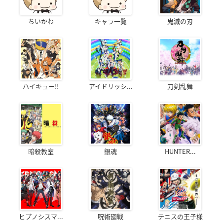
ちいかわ
キャラ一覧
鬼滅の刃
ハイキュー!!
アイドリッシ...
刀剣乱舞
暗殺教室
銀魂
HUNTER...
ヒプノシスマ...
呪術廻戦
テニスの王子様