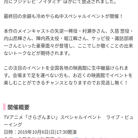
月にフジテレビ“ノイタミナ”ほかにて放送されました。
最終回の余韻も冷めやらぬ中スペシャルイベントが開催！
本作のメインキャストの矢逆一稀役・村瀬歩さん、久慈 悠役・
内山昂輝さん、陣内燕太役・堀江瞬さん、ケッピ役・諏訪部順
一さんといった豪華面々が登壇し、ここでしか聴くことの出来
ないトークなどが期待されます。
この注目のイベントを全国各地の映画館に生中継届けられま
す。会場まで足を運べない方も、お近くの映画館でイベントを
楽しむことができるチャンスとなりますのでお見逃し無く！
開催概要
TV
アニメ「さらざんまい」スペシャルイベント ライブ・ビュ
ーイング
日時：2019年10月6日(日)17:30開演