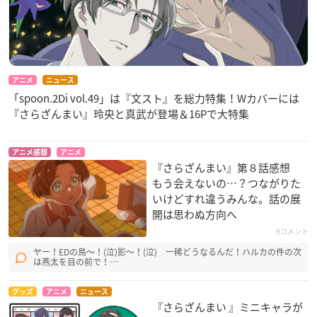
アニメ
ニュース
「spoon.2Di vol.49」は『文スト』を総力特集！Wカバーには
『さらざんまい』玲央と真武が登場＆16Pで大特集
アニメ感想
アニメ
『さらざんまい』第８話感想
もう会えないの…？つながりた
いけどすれ違うみんな。話の展
開は思わぬ方向へ
9コメント
ヤー！EDの鳥〜！(泣)影〜！(泣) 一稀どうなるんだ！ハルカの件の次
は燕太を目の前で！…
グッズ
アニメ
ニュース
『さらざんまい 』ミニキャラが