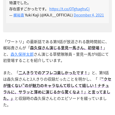
特濃でした。
存在感すごかったです。
https://t.co/QTghaghvCj
—
梶裕貴
Yuki Kaji (@KAJI__OFFICIAL)
December 4, 2021
「ワートリ」の最新話である第9話が放送される数時間前に、
梶裕貴さんが「
」
森久保さん演じる里見一馬さん、初登場！
と、
森久保祥太郎
さん演じる草壁隊隊員・里見一馬が9話にて
初登場することを紹介しています。
また、「
」と、第9話
二人きりでのアフレコ楽しかったです！
は森久保さんと2人きりの収録だったことを明かし、「『
“クセ
が強くない”のが魅力のキャラなんて珍しくて嬉しい！ナチュ
ラルに、サラッと薄めに演じるから驚くなよ！』と言ってまし
と収録時の森久保さんとのエピソードを綴っていまし
た。」
た。