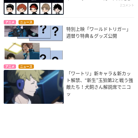
2コメント
アニメ
ニュース
特別上映「ワールドトリガー」
週替り特典＆グッズ公開
アニメ
ニュース
「ワートリ」新キャラ＆新カッ
ト解禁、“新生”玉狛第2と戦う強
敵たち！犬飼さん解説席でニコ
ッ