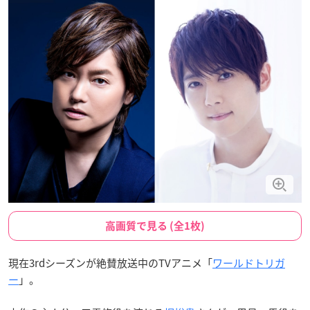
高画質で見る (全1枚)
現在3rdシーズンが絶賛放送中のTVアニメ「
ワールドトリガ
ー
」。