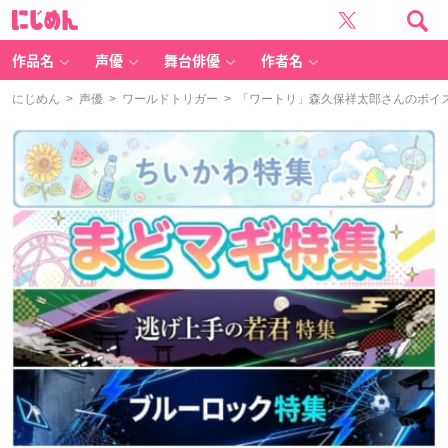
に
じ
め
ん
作品名
声優
舞台俳優
作者名
にじめん
>
声優
>
ワールドトリガー
> 「ワートリ」森久保祥太郎さんのボイ