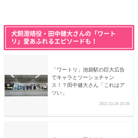
犬飼澄晴役・田中健大さんの「ワート
リ」愛あふれるエピソードも！