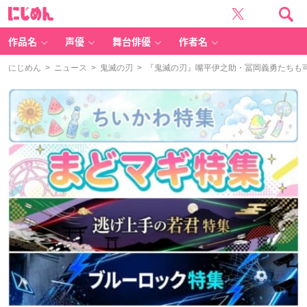
に
じ
め
ん
作品名
声優
舞台俳優
作者名
にじめん
>
ニュース
>
鬼滅の刃
> 『鬼滅の刃』嘴平伊之助・冨岡義勇たちも可愛い