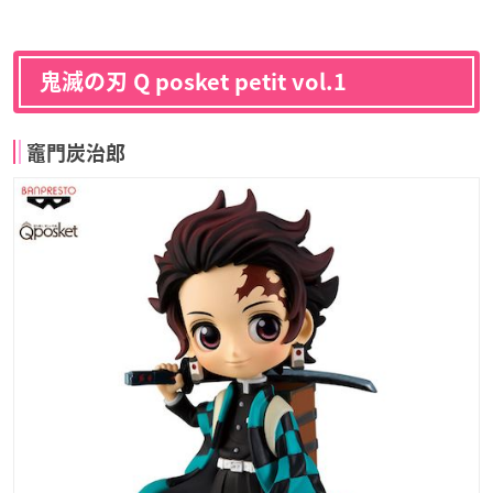
鬼滅の刃 Q posket petit vol.1
竈門炭治郎