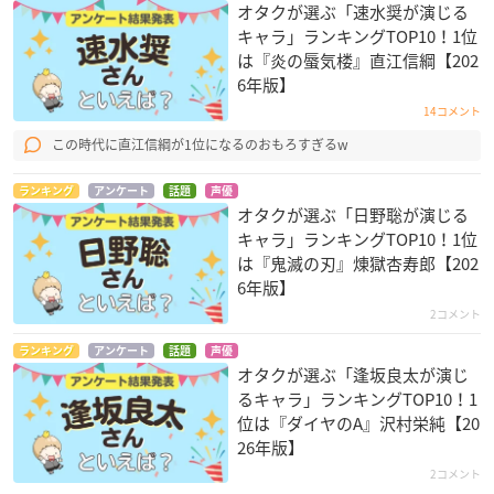
オタクが選ぶ「速水奨が演じる
キャラ」ランキングTOP10！1位
は『炎の蜃気楼』直江信綱【202
6年版】
14コメント
この時代に直江信綱が1位になるのおもろすぎるw
ランキング
アンケート
話題
声優
オタクが選ぶ「日野聡が演じる
キャラ」ランキングTOP10！1位
は『鬼滅の刃』煉󠄁獄杏寿郎【202
6年版】
2コメント
ランキング
アンケート
話題
声優
オタクが選ぶ「逢坂良太が演じ
るキャラ」ランキングTOP10！1
位は『ダイヤのA』沢村栄純【20
26年版】
2コメント