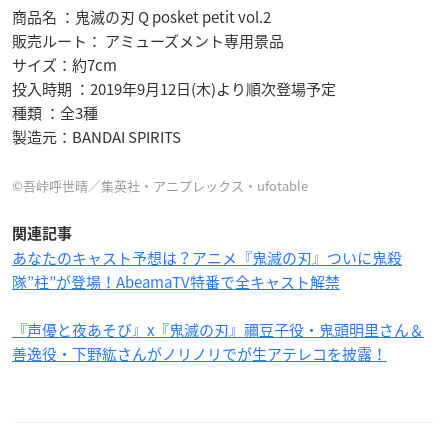
商品名 ：鬼滅の刃 Q posket petit vol.2
販売ルート： アミューズメント専用景品
サイズ：約7cm
投入時期 ：2019年9月12日(木)より順次登場予定
種類 ：全3種
製造元：BANDAI SPIRITS
©吾峠呼世晴／集英社・アニプレックス・ufotable
関連記事
あなたのキャスト予想は？アニメ『鬼滅の刃』ついに鬼殺
隊”柱”が登場！AbeamaTV特番で全キャスト解禁
『声優と夜あそび』x『鬼滅の刃』禰豆子役・鬼頭明里さん＆
善逸役・下野紘さんがノリノリでが生アテレコを披露！