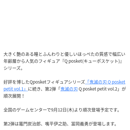
大きく艶のある瞳とふんわりと優しいほっぺたの質感で幅広い
年齢層から人気のフィギュア『Q posket(キューポスケット)』
シリーズ。
好評を博したQposketフィギュアシリーズ
「鬼滅の刃 Q posket
petit vol.1」
に続き、第2弾「
鬼滅の刃
Q posket petit vol.2」が
順次展開！
全国のゲームセンターで9月12日(木)より順次登場予定です。
第2弾は竈門炭治郎、嘴平伊之助、冨岡義勇が登場します。