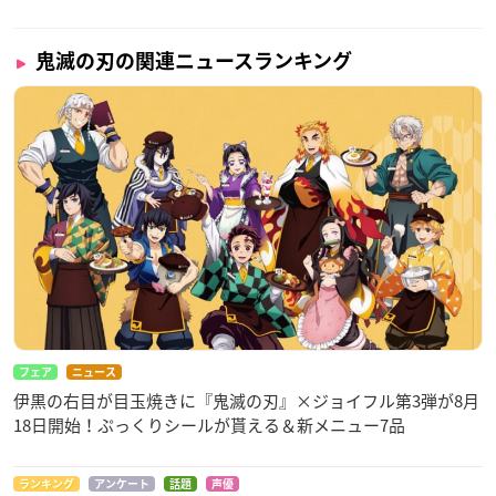
鬼滅の刃の関連ニュースランキング
フェア
ニュース
伊黒の右目が目玉焼きに『鬼滅の刃』×ジョイフル第3弾が8月
18日開始！ぷっくりシールが貰える＆新メニュー7品
ランキング
アンケート
話題
声優