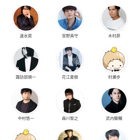
速水奨
宮野真守
木村昴
諏訪部順一
花江夏樹
村瀬歩
中村悠一
森川智之
武内駿輔