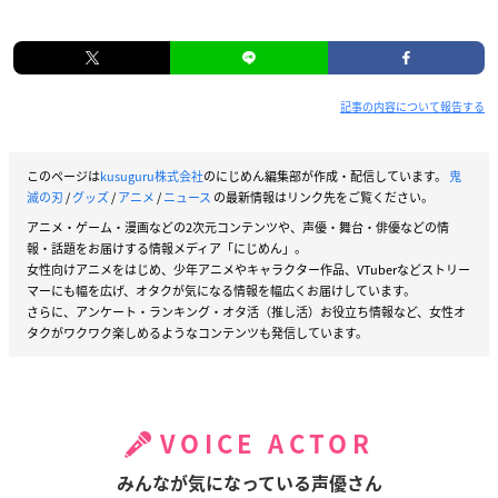
記事の内容について報告する
このページは
kusuguru株式会社
のにじめん編集部が作成・配信しています。
鬼
滅の刃
/
グッズ
/
アニメ
/
ニュース
の最新情報はリンク先をご覧ください。
アニメ・ゲーム・漫画などの2次元コンテンツや、声優・舞台・俳優などの情
報・話題をお届けする情報メディア「にじめん」。
女性向けアニメをはじめ、少年アニメやキャラクター作品、VTuberなどストリー
マーにも幅を広げ、オタクが気になる情報を幅広くお届けしています。
さらに、アンケート・ランキング・オタ活（推し活）お役立ち情報など、女性オ
タクがワクワク楽しめるようなコンテンツも発信しています。
VOICE ACTOR
みんなが気になっている声優さん