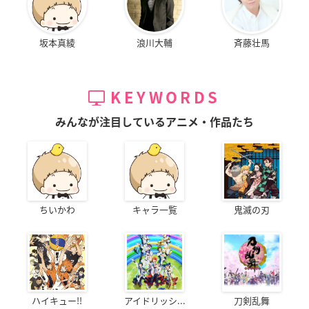
坂本真綾
浪川大輔
斉藤壮馬
KEYWORDS
みんなが注目しているアニメ・作品たち
ちいかわ
キャラ一覧
鬼滅の刃
ハイキュー!!
アイドリッシ...
刀剣乱舞