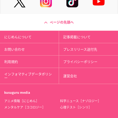
ページの先頭へ
にじめんについて
記事掲載について
お問い合わせ
プレスリリース送付先
利用規約
プライバシーポリシー
インフォマティブデータポリシ
運営会社
ー
kusuguru
media
アニメ情報［にじめん］
科学ニュース［ナゾロジー］
メンタルケア［ココロジー］
心理テスト［シンリ］