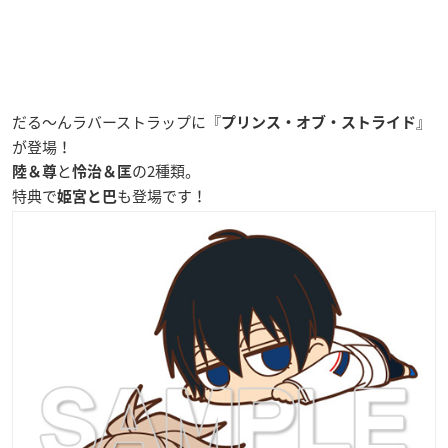
だる〜んラバーストラップに『
』
プリンス・オブ・ストライド
が登場！
と
の2種類。
陸＆尊
怜治＆匡
特典で
も登場です！
姫宮と巴