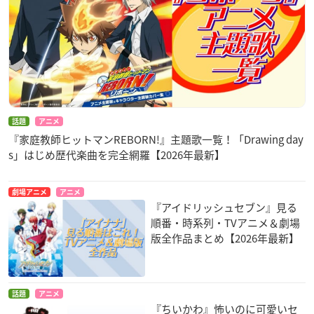
話題
アニメ
『家庭教師ヒットマンREBORN!』主題歌一覧！「Drawing day
s」はじめ歴代楽曲を完全網羅【2026年最新】
劇場アニメ
アニメ
『アイドリッシュセブン』見る
順番・時系列・TVアニメ＆劇場
版全作品まとめ【2026年最新】
話題
アニメ
『ちいかわ』怖いのに可愛いセ