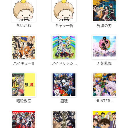
ちいかわ
キャラ一覧
鬼滅の刃
ハイキュー!!
アイドリッシ...
刀剣乱舞
暗殺教室
銀魂
HUNTER...