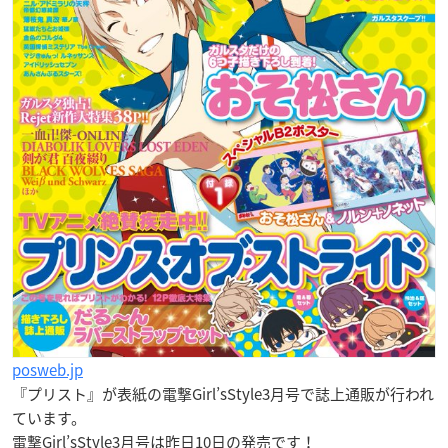
posweb.jp
『プリスト』が表紙の
電撃Girl’sStyle3月号
で誌上通販が行われ
ています。
電撃Girl’sStyle3月号は昨日10日の発売です！