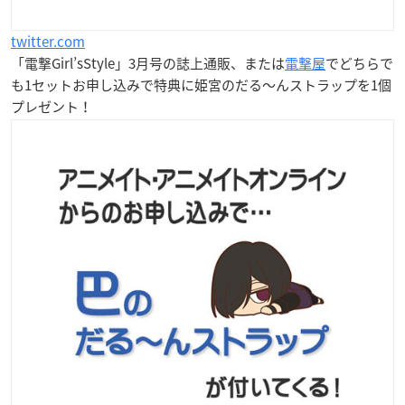
twitter.com
「電撃Girl’sStyle」3月号の誌上通販、または
電撃屋
でどちらで
も1セットお申し込みで特典に
姫宮
のだる〜んストラップを1個
プレゼント！