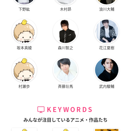
下野紘
木村昴
浪川大輔
坂本真綾
森川智之
花江夏樹
村瀬歩
斉藤壮馬
武内駿輔
KEYWORDS
みんなが注目しているアニメ・作品たち