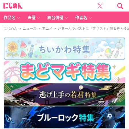
に
じ
め
ん
作品名
声優
舞台俳優
作者名
にじめん
>
ニュース
>
アニメ
> だるーんラバストに『プリスト』陸＆尊と怜