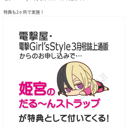
特典
も2ヶ所で実施！