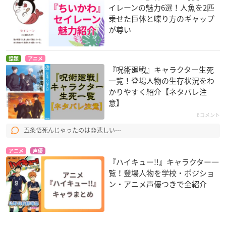
イレーンの魅力6選！人魚を2匹
乗せた巨体と喋り方のギャップ
が尊い
話題
アニメ
『呪術廻戦』キャラクター生死
一覧！登場人物の生存状況をわ
かりやすく紹介【ネタバレ注
意】
6コメント
五条悟死んじゃったのは😞悲しい⋯
アニメ
声優
『ハイキュー!!』キャラクター一
覧！登場人物を学校・ポジショ
ン・アニメ声優つきで全紹介