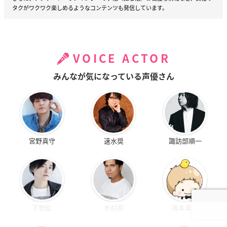
タクがワクワク楽しめるようなコンテンツも発信しています。
VOICE ACTOR
みんなが気になっている声優さん
宮野真守
速水奨
諏訪部順一
下野紘
木村昴
坂本真綾