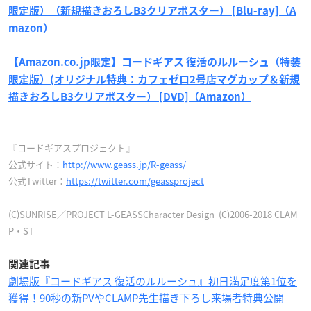
限定版）（新規描きおろしB3クリアポスター） [Blu-ray]（A
mazon）
【Amazon.co.jp限定】コードギアス 復活のルルーシュ（特装
限定版）(オリジナル特典：カフェゼロ2号店マグカップ＆新規
描きおろしB3クリアポスター） [DVD]（Amazon）
『コードギアスプロジェクト』
公式サイト：
http://www.geass.jp/R-geass/
公式Twitter：
https://twitter.com/geassproject
(C)SUNRISE／PROJECT L-GEASSCharacter Design (C)2006-2018 CLAM
P・ST
関連記事
劇場版『コードギアス 復活のルルーシュ』初日満足度第1位を
獲得！90秒の新PVやCLAMP先生描き下ろし来場者特典公開