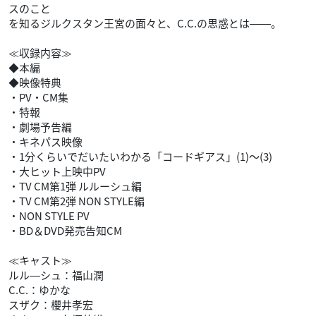
スのこと
を知るジルクスタン王宮の面々と、C.C.の思惑とは――。
≪収録内容≫
◆本編
◆映像特典
・PV・CM集
・特報
・劇場予告編
・キネパス映像
・1分くらいでだいたいわかる「コードギアス」(1)～(3)
・大ヒット上映中PV
・TV CM第1弾 ルルーシュ編
・TV CM第2弾 NON STYLE編
・NON STYLE PV
・BD＆DVD発売告知CM
≪キャスト≫
ルル―シュ：福山潤
C.C.：ゆかな
スザク：櫻井孝宏