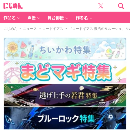
に
じ
め
ん
作品名
声優
舞台俳優
作者名
にじめん
>
ニュース
>
コードギアス
> 『コードギアス 復活のルルーシュ』ル