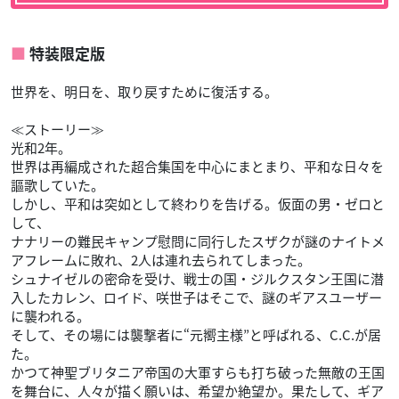
特装限定版
世界を、明日を、取り戻すために復活する。
≪ストーリー≫
光和2年。
世界は再編成された超合集国を中心にまとまり、平和な日々を
謳歌していた。
しかし、平和は突如として終わりを告げる。仮面の男・ゼロと
して、
ナナリーの難民キャンプ慰問に同行したスザクが謎のナイトメ
アフレームに敗れ、2人は連れ去られてしまった。
シュナイゼルの密命を受け、戦士の国・ジルクスタン王国に潜
入したカレン、ロイド、咲世子はそこで、謎のギアスユーザー
に襲われる。
そして、その場には襲撃者に“元嚮主様”と呼ばれる、C.C.が居
た。
かつて神聖ブリタニア帝国の大軍すらも打ち破った無敵の王国
を舞台に、人々が描く願いは、希望か絶望か。果たして、ギア