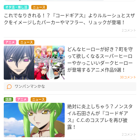
オタ活・推し活
ニュース
これでなりきれる！？『コードギアス』よりルルーシュとスザ
クをイメージしたパーカーやマフラー、リュックが登場！
2コメント
アニメ
ニュース
どんなヒーローが好き？町を守
って欲しくなるスーパーヒーロ
ーやかっこいいダークヒーロー
が登場するアニメ作品9選！
30コメント
ワンパンマンかな
話題
アニメ
ニュース
絶対に炎上しちゃう？ノンスタ
イル石田さんが『コードギア
ス』C.C.のコスプレを再び披
露！
2コメント