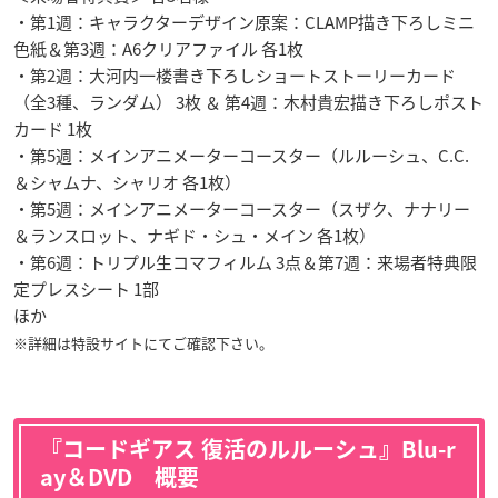
・第1週：キャラクターデザイン原案：CLAMP描き下ろしミニ
色紙＆第3週：A6クリアファイル 各1枚
・第2週：大河内一楼書き下ろしショートストーリーカード
（全3種、ランダム） 3枚 ＆ 第4週：木村貴宏描き下ろしポスト
カード 1枚
・第5週：メインアニメーターコースター（ルルーシュ、C.C.
＆シャムナ、シャリオ 各1枚）
・第5週：メインアニメーターコースター（スザク、ナナリー
＆ランスロット、ナギド・シュ・メイン 各1枚）
・第6週：トリプル生コマフィルム 3点＆第7週：来場者特典限
定プレスシート 1部
ほか
※詳細は特設サイトにてご確認下さい。
『コードギアス 復活のルルーシュ』Blu-r
ay＆DVD 概要