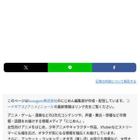
記事の内容について報告する
このページは
kusuguru株式会社
のにじめん編集部が作成・配信しています。
コ
ードギアス
/
アニメ
/
ニュース
の最新情報はリンク先をご覧ください。
アニメ・ゲーム・漫画などの2次元コンテンツや、声優・舞台・俳優などの情
報・話題をお届けする情報メディア「にじめん」。
女性向けアニメをはじめ、少年アニメやキャラクター作品、VTuberなどストリー
マーにも幅を広げ、オタクが気になる情報を幅広くお届けしています。
さらに、アンケート・ランキング・オタ活（推し活）お役立ち情報など、女性オ