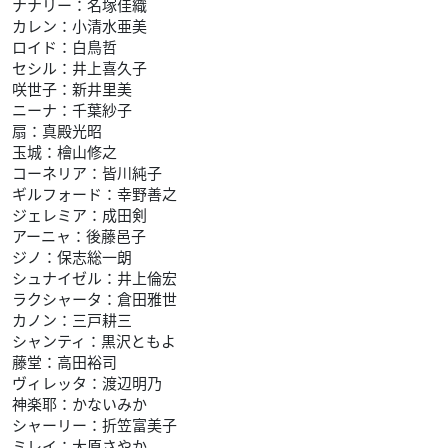
ナナリー：名塚佳織
カレン：小清水亜美
ロイド：白鳥哲
セシル：井上喜久子
咲世子：新井里美
ニーナ：千葉紗子
扇：真殿光昭
玉城：檜山修之
コーネリア：皆川純子
ギルフォード：幸野善之
ジェレミア：成田剣
アーニャ：後藤邑子
ジノ：保志総一朗
シュナイゼル：井上倫宏
ラクシャータ：倉田雅世
カノン：三戸耕三
シャンティ：黒沢ともよ
藤堂：高田裕司
ヴィレッタ：渡辺明乃
神楽耶：かないみか
シャーリー：折笠富美子
ミレイ：大原さやか