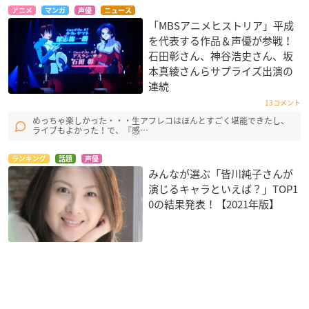
アニメ
マンガ
声優
ニュース
「MBSアニメヒストリア」平成
を代表する作品＆声優が参戦！
石田彰さん、神谷浩史さん、坂
本真綾さんらサプライズ出演の
連続
13コメント
めっちゃ楽しかった・・・生アフレコはほんとすごく堪能できたし、
ライブもよかった！で、『感…
ランキング
話題
声優
みんなが選ぶ「皆川純子さんが
演じるキャラといえば？」TOP1
0の結果発表！【2021年版】