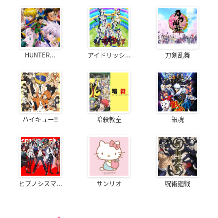
HUNTER...
アイドリッシ...
刀剣乱舞
ハイキュー!!
暗殺教室
銀魂
ヒプノシスマ...
サンリオ
呪術廻戦