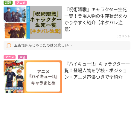
話題
アニメ
『呪術廻戦』キャラクター生死
一覧！登場人物の生存状況をわ
かりやすく紹介【ネタバレ注
意】
6コメント
五条悟死んじゃったのは😞悲しい⋯
アニメ
声優
『ハイキュー!!』キャラクター一
覧！登場人物を学校・ポジショ
ン・アニメ声優つきで全紹介