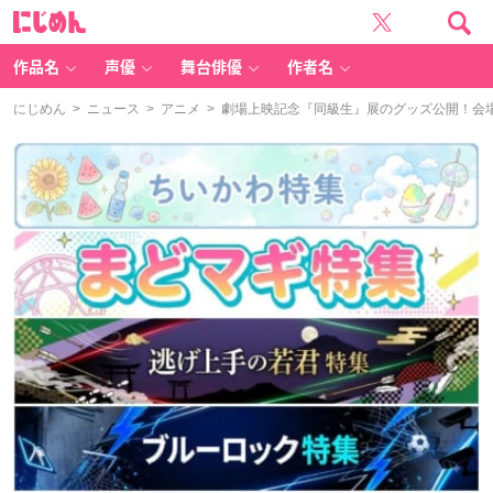
に
じ
め
ん
作品名
声優
舞台俳優
作者名
にじめん
>
ニュース
>
アニメ
> 劇場上映記念『同級生』展のグッズ公開！会