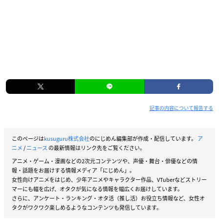
記事の内容について報告する
このページは
kusuguru株式会社
のにじめん編集部が作成・配信しています。
ア
ニメ
/
ニュース
の最新情報はリンク先をご覧ください。
アニメ・ゲーム・漫画などの2次元コンテンツや、声優・舞台・俳優などの情
報・話題をお届けする情報メディア「にじめん」。
女性向けアニメをはじめ、少年アニメやキャラクター作品、VTuberなどストリー
マーにも幅を広げ、オタクが気になる情報を幅広くお届けしています。
さらに、アンケート・ランキング・オタ活（推し活）お役立ち情報など、女性オ
タクがワクワク楽しめるようなコンテンツも発信しています。