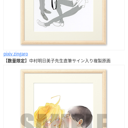
pixiv zingaro
【
】中村明日美子先生
直筆
サイン入り
複製原画
数量限定