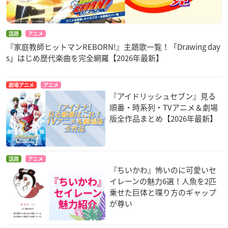
話題
アニメ
『家庭教師ヒットマンREBORN!』主題歌一覧！「Drawing day
s」はじめ歴代楽曲を完全網羅【2026年最新】
劇場アニメ
アニメ
『アイドリッシュセブン』見る
順番・時系列・TVアニメ＆劇場
版全作品まとめ【2026年最新】
話題
アニメ
『ちいかわ』怖いのに可愛いセ
イレーンの魅力6選！人魚を2匹
乗せた巨体と喋り方のギャップ
が尊い