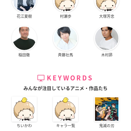
花江夏樹
村瀬歩
大塚芳忠
稲田徹
斉藤壮馬
木村昴
KEYWORDS
みんなが注目しているアニメ・作品たち
ちいかわ
キャラ一覧
鬼滅の刃