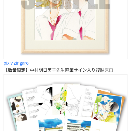
pixiv zingaro
【
】中村明日美子先生
直筆サイン入り
複製原画
数量限定