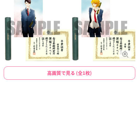
高画質で見る (全1枚)