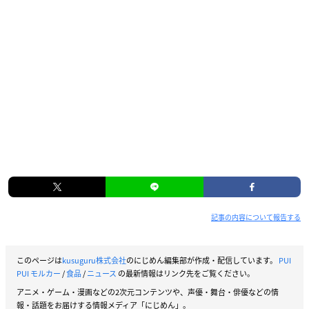
記事の内容について報告する
このページは
kusuguru株式会社
のにじめん編集部が作成・配信しています。
PUI
PUI モルカー
/
食品
/
ニュース
の最新情報はリンク先をご覧ください。
アニメ・ゲーム・漫画などの2次元コンテンツや、声優・舞台・俳優などの情
報・話題をお届けする情報メディア「にじめん」。