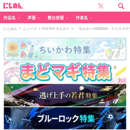
に
じ
め
ん
作品名
声優
舞台俳優
作者名
にじめん
>
ニュース
>
PUI PUI モルカー
> 「モルカー×GODIVA」クリス