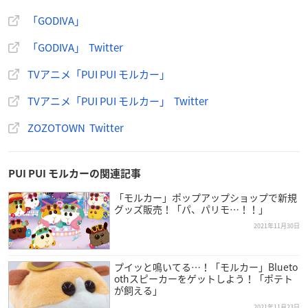
「GODIVA」
「モルカー×GODIVA」ZOZOTOWN限定アイテム
「GODIVA」 Twitter
【予約期間】
TVアニメ「PUI PUI モルカー」
2021年12月1日(水)～12月31日(金)正午
※2022年2月下旬お届け予定
TVアニメ「PUI PUI モルカー」 Twitter
ZOZOTOWN Twitter
ZOZOTOWNで購入
PUI PUI モルカーの関連記事
「モルカー」ポップアップショップで新規
グッズ販売！「パ、パリモ…！！」
話題沸騰中の「
PUI PUI モルカー
」とコラボレーションした
2021年11月30日
「モルカー × ゴディバ クリスマスケーキ」
本日よりゴディバ オンラインショップにて受注開始、明日
プイッと鳴いてる…！「モルカー」Blueto
より全国のゴディバ限定ショップにて受注開始いたします
othスピーカーをゲットしよう！「ポテト
が飼える」
🎅✨
https://t.co/obO5qNj7YH
pic.twitter.com/uQxA2gfXtQ
2021年11月23日