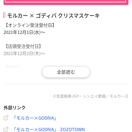
モルカー × ゴディバ クリスマスケーキ
【オンライン受注受付日】
2021年12月1日(水)～
【店頭受注受付日】
2021年12月2日(木)～
【価格】
￥6,480（税込）
【種類（アクリルキーホルダー）】
全5種
©見里朝希JGH・シンエイ動画／モルカーズ
※ケーキのお届けは、12月20日(月)～12月26日(日)となりま
外部リンク
す。
「モルカー×GODIVA」
GODIVAで購入
「モルカー×GODIVA」 ZOZOTOWN