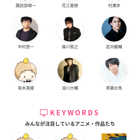
諏訪部順一
花江夏樹
村瀬歩
中村悠一
森川智之
武内駿輔
坂本真綾
浪川大輔
斉藤壮馬
KEYWORDS
みんなが注目しているアニメ・作品たち