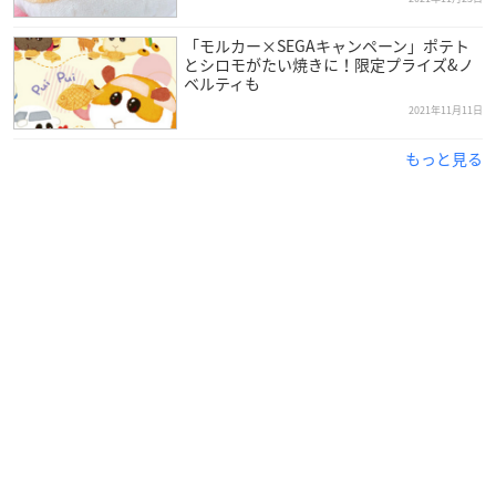
— ゴディバ (@Godiva_JPN)
December 1, 2021
「モルカー×SEGAキャンペーン」ポテト
とシロモがたい焼きに！限定プライズ&ノ
【PUI PUI
#モルカー
×GODIVA】のスペシャルコラボレーシ
ベルティも
ョン、本日販売開始🎉✨
2021年11月11日
ZOZOTOWN限定のぬいぐるみや刺繍Tシャツ、ブランケッ
トなど可愛さがギュッと詰まった、ファン必見のアイテムが
もっと見る
登場。
2021年12月31日正午までの期間限定の為、見逃せません…
https://t.co/DeATj2v9aZ
#ゾゾNEWS
— ZOZOTOWN (@zozojp)
December 1, 2021