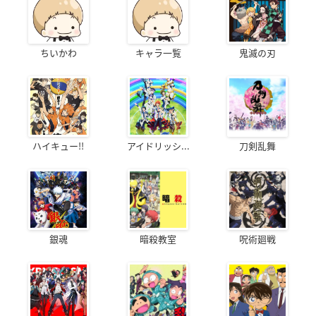
ちいかわ
キャラ一覧
鬼滅の刃
ハイキュー!!
アイドリッシ...
刀剣乱舞
銀魂
暗殺教室
呪術廻戦