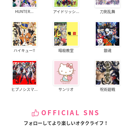
HUNTER...
アイドリッシ...
刀剣乱舞
ハイキュー!!
暗殺教室
銀魂
ヒプノシスマ...
サンリオ
呪術廻戦
OFFICIAL SNS
フォローしてより楽しいオタクライフ！