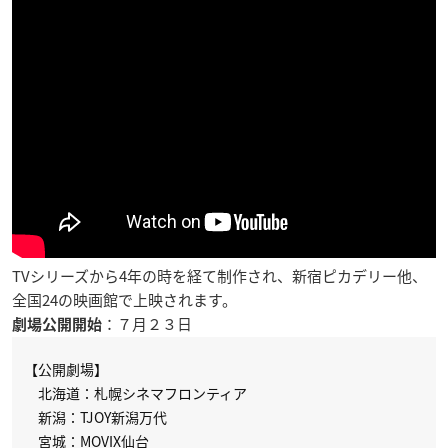
TVシリーズから4年の時を経て制作され、新宿ピカデリー他、
全国24の映画館で上映されます。
：
７月２３日
劇場公開開始
【公開劇場】
北海道：札幌シネマフロンティア
新潟：TJOY新潟万代
宮城：MOVIX仙台