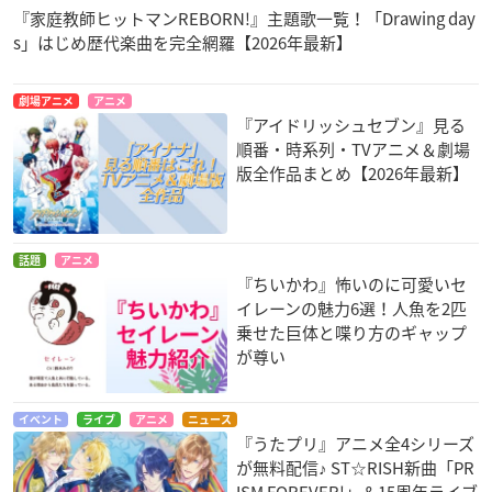
『家庭教師ヒットマンREBORN!』主題歌一覧！「Drawing day
s」はじめ歴代楽曲を完全網羅【2026年最新】
劇場アニメ
アニメ
『アイドリッシュセブン』見る
順番・時系列・TVアニメ＆劇場
版全作品まとめ【2026年最新】
話題
アニメ
『ちいかわ』怖いのに可愛いセ
イレーンの魅力6選！人魚を2匹
乗せた巨体と喋り方のギャップ
が尊い
イベント
ライブ
アニメ
ニュース
『うたプリ』アニメ全4シリーズ
が無料配信♪ ST☆RISH新曲「PR