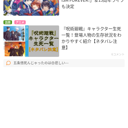
ISM FOREVER!」＆15周年ライブ
も決定
話題
アニメ
『呪術廻戦』キャラクター生死
一覧！登場人物の生存状況をわ
かりやすく紹介【ネタバレ注
意】
6コメント
五条悟死んじゃったのは😞悲しい⋯