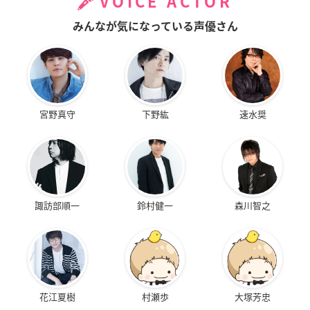
VOICE ACTOR
みんなが気になっている声優さん
宮野真守
下野紘
速水奨
諏訪部順一
鈴村健一
森川智之
花江夏樹
村瀬歩
大塚芳忠