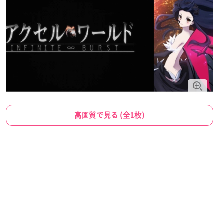
高画質で見る (全1枚)