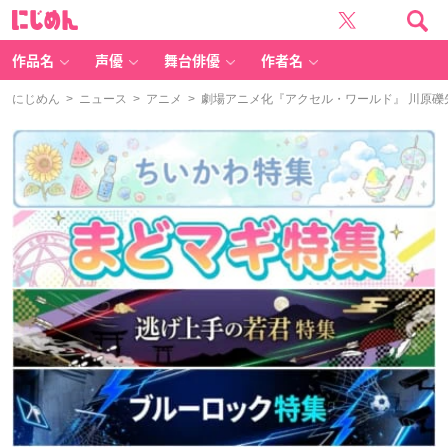
に
じ
め
ん
作品名
声優
舞台俳優
作者名
にじめん
>
ニュース
>
アニメ
> 劇場アニメ化『アクセル・ワールド』 川原