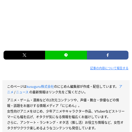
記事の内容について報告する
このページは
kusuguru株式会社
のにじめん編集部が作成・配信しています。
ア
ニメ
/
ニュース
の最新情報はリンク先をご覧ください。
アニメ・ゲーム・漫画などの2次元コンテンツや、声優・舞台・俳優などの情
報・話題をお届けする情報メディア「にじめん」。
女性向けアニメをはじめ、少年アニメやキャラクター作品、VTuberなどストリー
マーにも幅を広げ、オタクが気になる情報を幅広くお届けしています。
さらに、アンケート・ランキング・オタ活（推し活）お役立ち情報など、女性オ
タクがワクワク楽しめるようなコンテンツも発信しています。