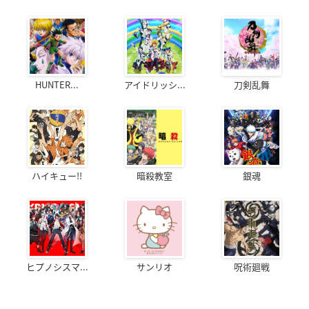
HUNTER...
アイドリッシ...
刀剣乱舞
ハイキュー!!
暗殺教室
銀魂
ヒプノシスマ...
サンリオ
呪術廻戦