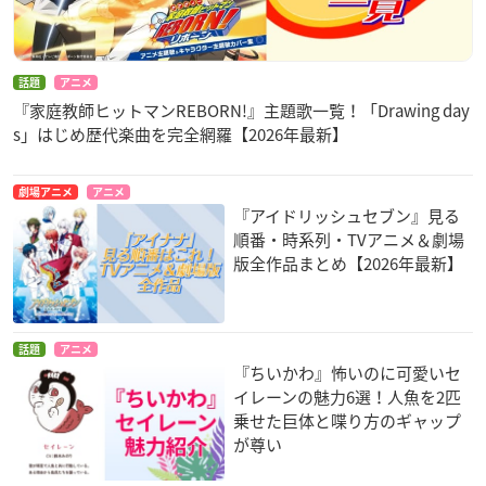
話題
アニメ
『家庭教師ヒットマンREBORN!』主題歌一覧！「Drawing day
s」はじめ歴代楽曲を完全網羅【2026年最新】
劇場アニメ
アニメ
『アイドリッシュセブン』見る
順番・時系列・TVアニメ＆劇場
版全作品まとめ【2026年最新】
話題
アニメ
『ちいかわ』怖いのに可愛いセ
イレーンの魅力6選！人魚を2匹
乗せた巨体と喋り方のギャップ
が尊い