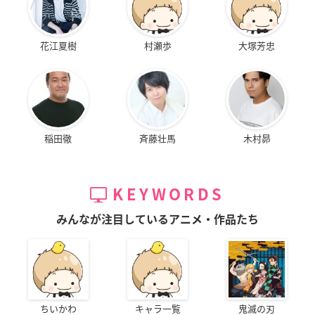
花江夏樹
村瀬歩
大塚芳忠
稲田徹
斉藤壮馬
木村昴
KEYWORDS
みんなが注目しているアニメ・作品たち
ちいかわ
キャラ一覧
鬼滅の刃