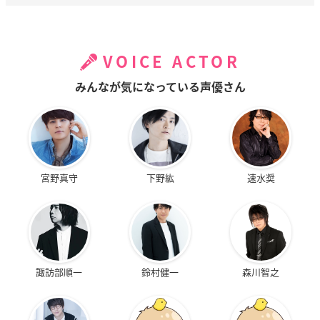
VOICE ACTOR
みんなが気になっている声優さん
宮野真守
下野紘
速水奨
諏訪部順一
鈴村健一
森川智之