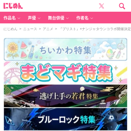
に
じ
め
ん
作品名
声優
舞台俳優
作者名
にじめん
>
ニュース
>
アニメ
> 『プリスト』×ナンジャタウンコラボ開催決定