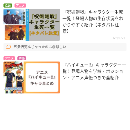
話題
アニメ
『呪術廻戦』キャラクター生死
一覧！登場人物の生存状況をわ
かりやすく紹介【ネタバレ注
意】
6コメント
五条悟死んじゃったのは😞悲しい⋯
アニメ
声優
『ハイキュー!!』キャラクター一
覧！登場人物を学校・ポジショ
ン・アニメ声優つきで全紹介