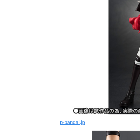
p-bandai.jp