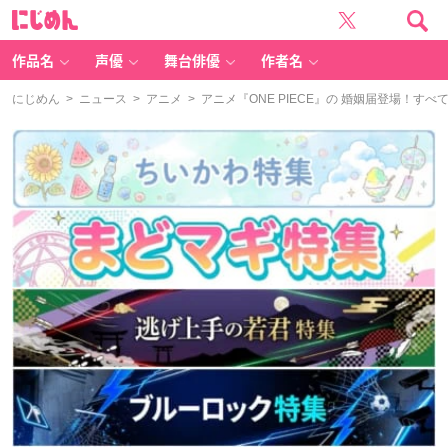
に
じ
め
ん
作品名
声優
舞台俳優
作者名
にじめん
>
ニュース
>
アニメ
> アニメ『ONE PIECE』の 婚姻届登場！す