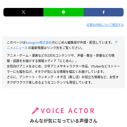
記事の内容について報告する
このページは
kusuguru株式会社
のにじめん編集部が作成・配信しています。
ア
ニメ
/
ニュース
の最新情報はリンク先をご覧ください。
アニメ・ゲーム・漫画などの2次元コンテンツや、声優・舞台・俳優などの情
報・話題をお届けする情報メディア「にじめん」。
女性向けアニメをはじめ、少年アニメやキャラクター作品、VTuberなどストリー
マーにも幅を広げ、オタクが気になる情報を幅広くお届けしています。
さらに、アンケート・ランキング・オタ活（推し活）お役立ち情報など、女性オ
タクがワクワク楽しめるようなコンテンツも発信しています。
VOICE ACTOR
みんなが気になっている声優さん