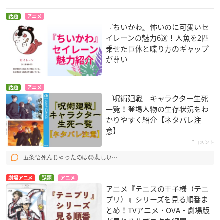
話題
アニメ
『ちいかわ』怖いのに可愛いセ
イレーンの魅力6選！人魚を2匹
乗せた巨体と喋り方のギャップ
が尊い
話題
アニメ
『呪術廻戦』キャラクター生死
一覧！登場人物の生存状況をわ
かりやすく紹介【ネタバレ注
意】
7コメント
五条悟死んじゃったのは😞悲しい⋯
劇場アニメ
話題
アニメ
アニメ『テニスの王子様（テニ
プリ）』シリーズを見る順番ま
とめ！TVアニメ・OVA・劇場版