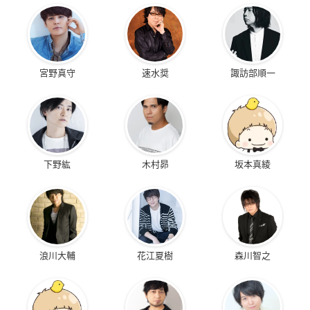
宮野真守
速水奨
諏訪部順一
下野紘
木村昴
坂本真綾
浪川大輔
花江夏樹
森川智之