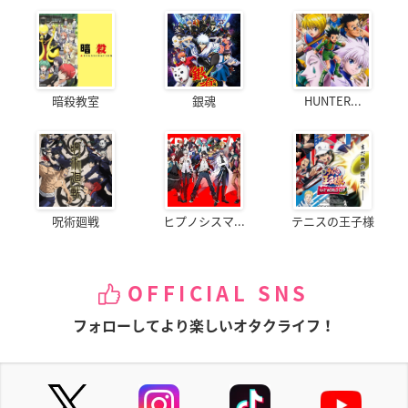
暗殺教室
銀魂
HUNTER...
呪術廻戦
ヒプノシスマ...
テニスの王子様
OFFICIAL SNS
フォローしてより楽しいオタクライフ！