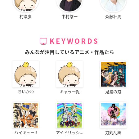
村瀬歩
中村悠一
斉藤壮馬
KEYWORDS
みんなが注目しているアニメ・作品たち
ちいかわ
キャラ一覧
鬼滅の刃
ハイキュー!!
アイドリッシ...
刀剣乱舞