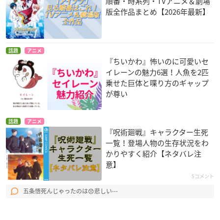
順番・時系列・TVアニメ＆劇場
版全作品まとめ【2026年最新】
話題
アニメ
『ちいかわ』怖いのに可愛いセ
イレーンの魅力6選！人魚を2匹
乗せた巨体と喋り方のギャップ
が尊い
話題
アニメ
『呪術廻戦』キャラクター生死
一覧！登場人物の生存状況をわ
かりやすく紹介【ネタバレ注
意】
5コメント
五条悟死んじゃったのは😞悲しい⋯