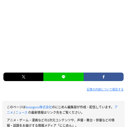
記事の内容について報告する
このページは
kusuguru株式会社
のにじめん編集部が作成・配信しています。
ア
ニメ
/
ニュース
の最新情報はリンク先をご覧ください。
アニメ・ゲーム・漫画などの2次元コンテンツや、声優・舞台・俳優などの情
報・話題をお届けする情報メディア「にじめん」。