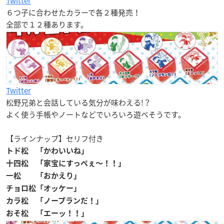
Twitter
６つ子に合わせたカラーで各２種発売！
全部で１２種あります。
Twitter
松野兄弟と会話している気分が味わえる!？
よく使う手帳やノートなどでいろいろ遊べそうです。
【ラインナップ】
セリフ付き
トド松 「かわいいね」
十四松 「家宝にすっぺぇ〜！！」
一松 「おかえり」
チョロ松「オッケー」
カラ松 「ノープランだ！」
おそ松 「エーッ！！」