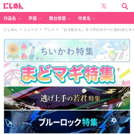
に
じ
め
ん
作品名
声優
舞台俳優
作者名
にじめん
>
ニュース
>
アニメ
> 『おそ松さん』６つ子のカラーに合わせたキャ