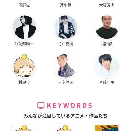
下野紘
速水奨
大塚芳忠
諏訪部順一
花江夏樹
稲田徹
村瀬歩
三宅健太
斉藤壮馬
KEYWORDS
みんなが注目しているアニメ・作品たち