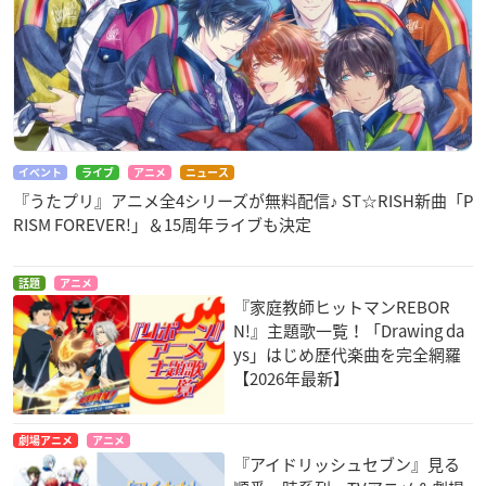
イベント
ライブ
アニメ
ニュース
『うたプリ』アニメ全4シリーズが無料配信♪ ST☆RISH新曲「P
RISM FOREVER!」＆15周年ライブも決定
話題
アニメ
『家庭教師ヒットマンREBOR
N!』主題歌一覧！「Drawing da
ys」はじめ歴代楽曲を完全網羅
【2026年最新】
劇場アニメ
アニメ
『アイドリッシュセブン』見る