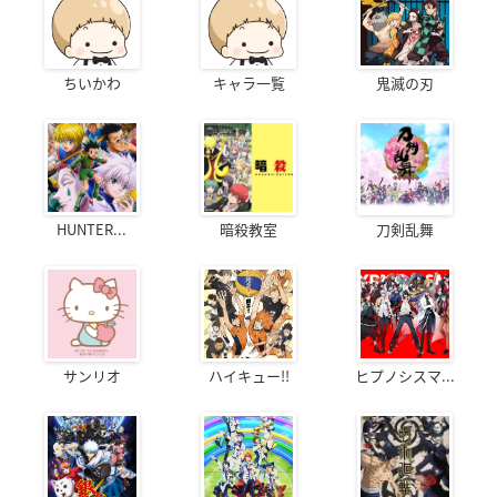
ちいかわ
キャラ一覧
鬼滅の刃
HUNTER...
暗殺教室
刀剣乱舞
サンリオ
ハイキュー!!
ヒプノシスマ...