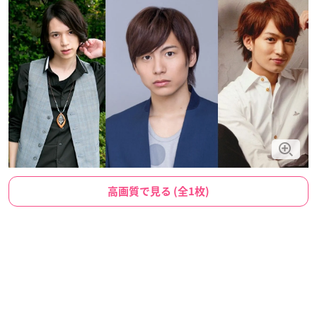
高画質で見る (全1枚)