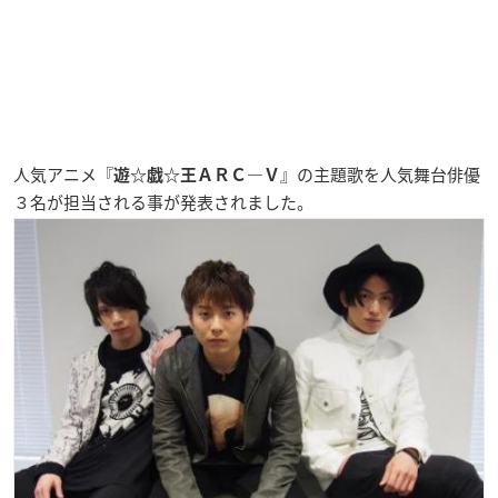
人気アニメ『
』の主題歌を人気舞台俳優
遊☆戯☆王ＡＲＣ―Ｖ
３名が担当される事が発表されました。