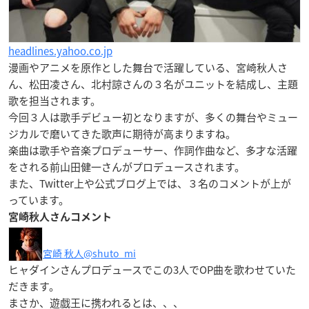
headlines.yahoo.co.jp
漫画やアニメを原作とした舞台で活躍している、
宮崎秋人さ
ん、松田凌さん、北村諒さん
の３名がユニットを結成し、主題
歌を担当されます。
今回３人は歌手デビュー初となりますが、多くの舞台やミュー
ジカルで磨いてきた歌声に期待が高まりますね。
楽曲は歌手や音楽プロデューサー、作詞作曲など、多才な活躍
をされる
前山田健一さんがプロデュース
されます。
また、Twitter上や公式ブログ上では、３名のコメントが上が
っています。
宮崎秋人さんコメント
宮崎 秋人
@shuto_mi
ヒャダインさんプロデュースでこの3人でOP曲を歌わせていた
だきます。
まさか、遊戯王に携われるとは、、、