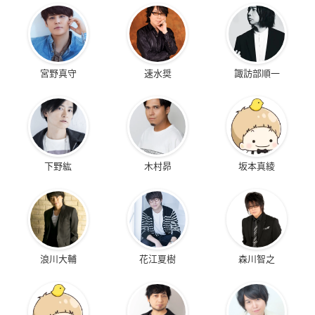
宮野真守
速水奨
諏訪部順一
下野紘
木村昴
坂本真綾
浪川大輔
花江夏樹
森川智之