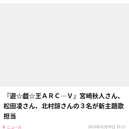
『遊☆戯☆王ＡＲＣ―Ｖ』宮崎秋人さん、
松田凌さん、北村諒さんの３名が新主題歌
担当
2016年02月09日 18:23
ニュース