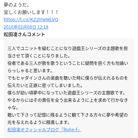
夢のようだ。
宜しくお願いします！！！
https://t.co/KZ2IYwWLVO
2016年02月08日 12:18
松田凌さんコメント
三人でユニットを組むことになり遊戯王シリーズの主題歌を担
当させて頂くことになりました。
役者である三人が歌を歌うということに疑問を抱く方も勿論い
らっしゃると思います。
でもヒャダインさんの楽曲を聴いた時に僕らが伝えれるものを
伝えたいと正直に思ってしまいました。
僕らが幼い頃夢中になっていた遊戯王シリーズの主題歌です。
やるからにはその責任を全う出来るように上を求めて行かなき
ゃな。
聴いて下さって記憶に残るように観て下さる方々に夢や希望の
光を与えれるように精進します。
松田凌オフィシャルブログ「Ruhe-f」