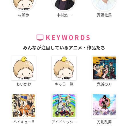
村瀬歩
中村悠一
斉藤壮馬
KEYWORDS
みんなが注目しているアニメ・作品たち
ちいかわ
キャラ一覧
鬼滅の刃
ハイキュー!!
アイドリッシ...
刀剣乱舞