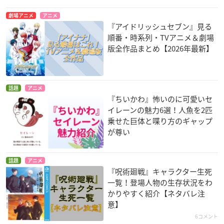
劇場アニメ
アニメ
『アイドリッシュセブン』見る
順番・時系列・TVアニメ＆劇場
版全作品まとめ【2026年最新】
話題
アニメ
『ちいかわ』怖いのに可愛いセ
イレーンの魅力6選！人魚を2匹
乗せた巨体と喋り方のギャップ
が尊い
話題
アニメ
『呪術廻戦』キャラクター生死
一覧！登場人物の生存状況をわ
かりやすく紹介【ネタバレ注
意】
6コメント