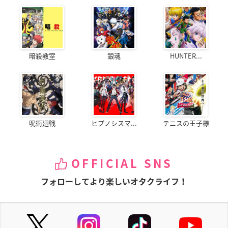
暗殺教室
銀魂
HUNTER...
呪術廻戦
ヒプノシスマ...
テニスの王子様
OFFICIAL SNS
フォローしてより楽しいオタクライフ！