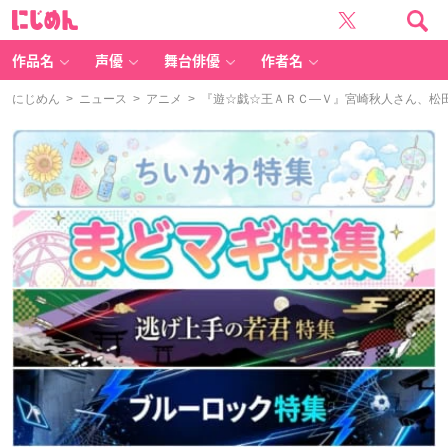
に
じ
め
ん
作品名
声優
舞台俳優
作者名
にじめん
>
ニュース
>
アニメ
> 『遊☆戯☆王ＡＲＣ―Ｖ』宮崎秋人さん、松