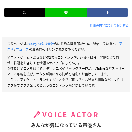
記事の内容について報告する
このページは
kusuguru株式会社
のにじめん編集部が作成・配信しています。
ア
ニメ
/
ニュース
の最新情報はリンク先をご覧ください。
アニメ・ゲーム・漫画などの2次元コンテンツや、声優・舞台・俳優などの情
報・話題をお届けする情報メディア「にじめん」。
女性向けアニメをはじめ、少年アニメやキャラクター作品、VTuberなどストリー
マーにも幅を広げ、オタクが気になる情報を幅広くお届けしています。
さらに、アンケート・ランキング・オタ活（推し活）お役立ち情報など、女性オ
タクがワクワク楽しめるようなコンテンツも発信しています。
VOICE ACTOR
みんなが気になっている声優さん