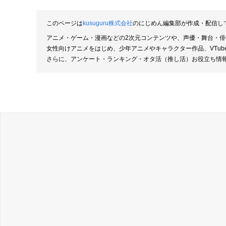
このページは
kusuguru株式会社
のにじめん編集部が作成・配信し
アニメ・ゲーム・漫画などの2次元コンテンツや、声優・舞台・
女性向けアニメをはじめ、少年アニメやキャラクター作品、VTu
さらに、アンケート・ランキング・オタ活（推し活）お役立ち情