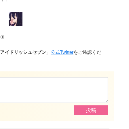
！！
👏
アイドリッシュセブン
」
公式Twitter
をご確認くだ