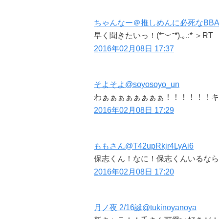
ちゃんなー＠推しめんに必死なBB
早く聞きたいっ！(*˘︶˘*).｡.:* ＞RT
2016年02月08日 17:37
そよそよ
@soyosoyo_un
わぁぁぁぁぁぁぁぁ！！！！！！キ
2016年02月08日 17:29
ももさん
@T42upRkjr4LyAi6
保志くん！なに！保志くんいるなら
2016年02月08日 17:20
月ノ夜 2/16誕
@tukinoyanoya