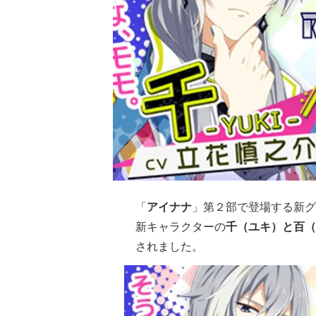
「
アイナナ
」第２部で登場する
新グ
新キャラクターの
千（ユキ）と百（
されました。