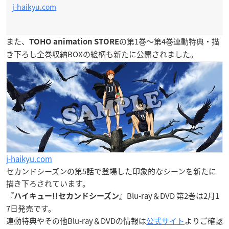
j-haikyu.com
また、
の第1巻～第4巻連動特典・描
TOHO animation STORE
き下ろし全巻収納BOXの絵柄も新たに公開されました。
j-haikyu.com
セカンドシーズンの第5話で登場した印象的なシーンを新たに
描き下ろされています。
『
』Blu-ray＆DVD 第2巻は
2月1
ハイキュー!!セカンドシーズン
7日発売
です。
連動特典やその他Blu-ray＆DVDの情報は
公式サイト
よりご確認