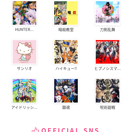
HUNTER...
暗殺教室
刀剣乱舞
サンリオ
ハイキュー!!
ヒプノシスマ...
アイドリッシ...
銀魂
呪術廻戦
OFFICIAL SNS