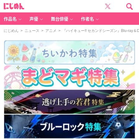
に
じ
め
ん
作品名
声優
舞台俳優
作者名
にじめん
>
ニュース
>
アニメ
> 『ハイキュー!! セカンドシーズン』Blu-ra