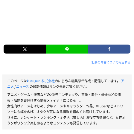
記事の内容について報告する
このページは
kusuguru株式会社
のにじめん編集部が作成・配信しています。
ア
ニメ
/
ニュース
の最新情報はリンク先をご覧ください。
アニメ・ゲーム・漫画などの2次元コンテンツや、声優・舞台・俳優などの情
報・話題をお届けする情報メディア「にじめん」。
女性向けアニメをはじめ、少年アニメやキャラクター作品、VTuberなどストリー
マーにも幅を広げ、オタクが気になる情報を幅広くお届けしています。
さらに、アンケート・ランキング・オタ活（推し活）お役立ち情報など、女性オ
タクがワクワク楽しめるようなコンテンツも発信しています。