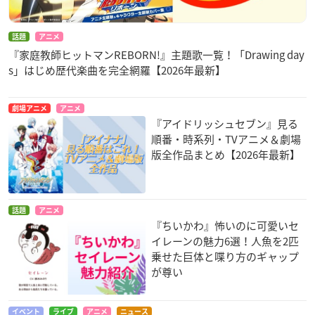
話題
アニメ
『家庭教師ヒットマンREBORN!』主題歌一覧！「Drawing day
s」はじめ歴代楽曲を完全網羅【2026年最新】
劇場アニメ
アニメ
『アイドリッシュセブン』見る
順番・時系列・TVアニメ＆劇場
版全作品まとめ【2026年最新】
話題
アニメ
『ちいかわ』怖いのに可愛いセ
イレーンの魅力6選！人魚を2匹
乗せた巨体と喋り方のギャップ
が尊い
イベント
ライブ
アニメ
ニュース