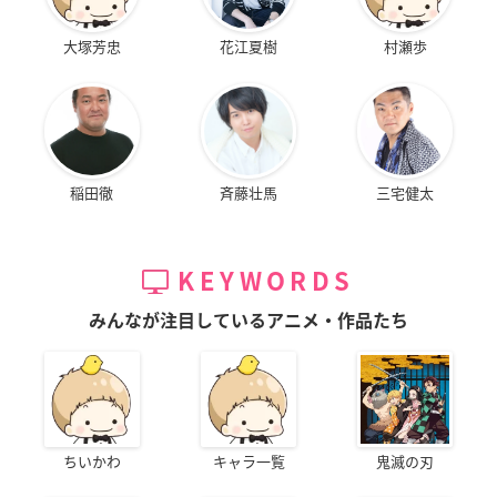
大塚芳忠
花江夏樹
村瀬歩
稲田徹
斉藤壮馬
三宅健太
KEYWORDS
みんなが注目しているアニメ・作品たち
ちいかわ
キャラ一覧
鬼滅の刃