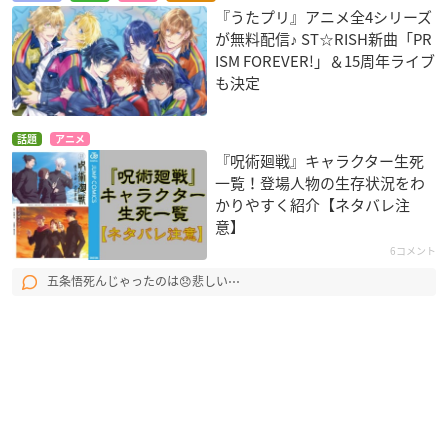
『うたプリ』アニメ全4シリーズ
が無料配信♪ ST☆RISH新曲「PR
ISM FOREVER!」＆15周年ライブ
も決定
話題
アニメ
『呪術廻戦』キャラクター生死
一覧！登場人物の生存状況をわ
かりやすく紹介【ネタバレ注
意】
6コメント
五条悟死んじゃったのは😞悲しい⋯