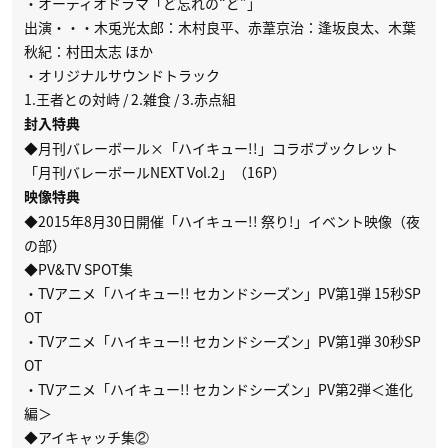
・オーディオドラマ「ど忘れの“ど”」
出演・・・木兎光太郎：木村良平、赤葦京治：逢坂良太、木葉
秋紀：村田太志 ほか
・オリジナルサウンドトラック
1.王者との対峙 / 2.雑食 / 3.赤点組
封入特典
◆月刊バレーボール×「ハイキュー!!」コラボブックレット
「月刊バレーボールNEXT Vol.2」（16P）
映像特典
◆2015年8月30日開催「ハイキュー!! 祭り!」イベント映像（夜
の部）
◆PV&TV SPOT集
・TVアニメ「ハイキュー!! セカンドシーズン」PV第1弾 15秒SP
OT
・TVアニメ「ハイキュー!! セカンドシーズン」PV第1弾 30秒SP
OT
・TVアニメ「ハイキュー!! セカンドシーズン」PV第2弾＜進化
編＞
◆アイキャッチ集②