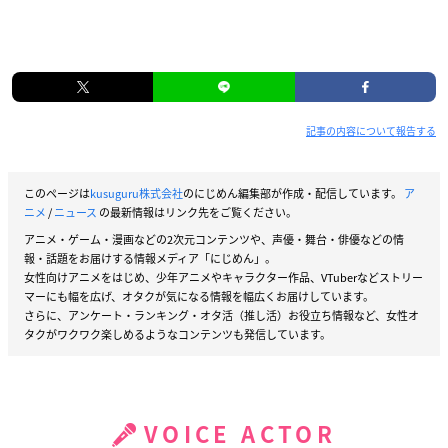
記事の内容について報告する
このページは
kusuguru株式会社
のにじめん編集部が作成・配信しています。
ア
ニメ
/
ニュース
の最新情報はリンク先をご覧ください。
アニメ・ゲーム・漫画などの2次元コンテンツや、声優・舞台・俳優などの情
報・話題をお届けする情報メディア「にじめん」。
女性向けアニメをはじめ、少年アニメやキャラクター作品、VTuberなどストリー
マーにも幅を広げ、オタクが気になる情報を幅広くお届けしています。
さらに、アンケート・ランキング・オタ活（推し活）お役立ち情報など、女性オ
タクがワクワク楽しめるようなコンテンツも発信しています。
VOICE ACTOR