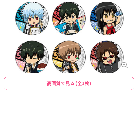
高画質で見る (全1枚)