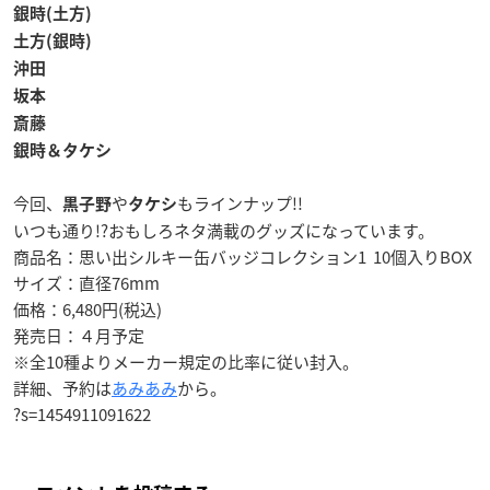
銀時(土方)
土方(銀時)
沖田
坂本
斎藤
銀時＆タケシ
今回、
や
もラインナップ!!
黒子野
タケシ
いつも通り!?おもしろネタ満載のグッズになっています。
商品名：思い出シルキー缶バッジコレクション1 10個入りBOX
サイズ：直径76mm
価格：6,480円(税込)
発売日：
４月予定
※全10種よりメーカー規定の比率に従い封入。
詳細、予約は
あみあみ
から。
?s=1454911091622