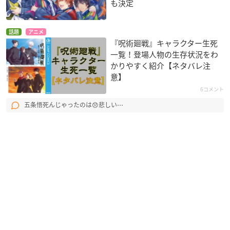
も決定
話題
アニメ
『呪術廻戦』キャラクター生死
一覧！登場人物の生存状況をわ
かりやすく紹介【ネタバレ注
意】
6コメント
五条悟死んじゃったのは😞悲しい⋯