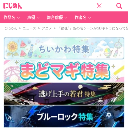
に
じ
め
ん
作品名
声優
舞台俳優
作者名
にじめん
>
ニュース
>
アニメ
> 『銀魂ﾟ』あの名シーンがSDキャラになって