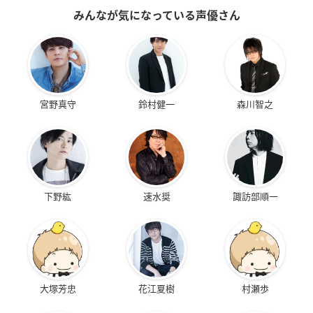
みんなが気になっている声優さん
宮野真守
鈴村健一
森川智之
下野紘
速水奨
諏訪部順一
大塚芳忠
花江夏樹
村瀬歩