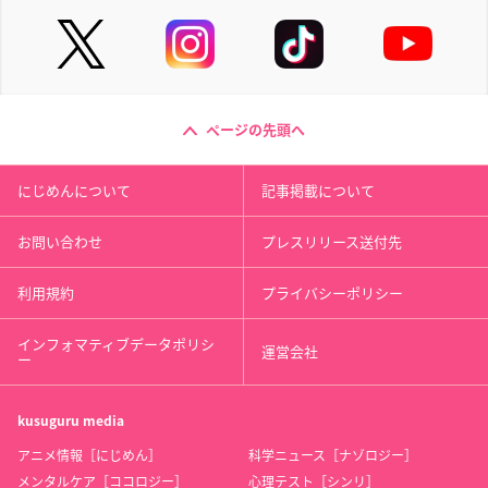
ページの先頭へ
にじめんについて
記事掲載について
お問い合わせ
プレスリリース送付先
利用規約
プライバシーポリシー
インフォマティブデータポリシ
運営会社
ー
kusuguru
media
アニメ情報［にじめん］
科学ニュース［ナゾロジー］
メンタルケア［ココロジー］
心理テスト［シンリ］