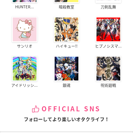
HUNTER...
暗殺教室
刀剣乱舞
サンリオ
ハイキュー!!
ヒプノシスマ...
アイドリッシ...
銀魂
呪術廻戦
OFFICIAL SNS
フォローしてより楽しいオタクライフ！