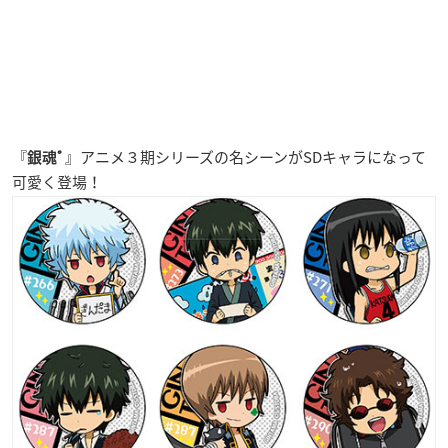
『
』アニメ３期シリーズの名シーンが
SDキャラ
になって
銀魂ﾟ
可愛く登場！