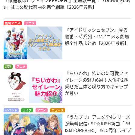
『家庭教師ヒットマンREBORN!』主題歌一覧！「Drawing day
s」はじめ歴代楽曲を完全網羅【2026年最新】
劇場アニメ
アニメ
『アイドリッシュセブン』見る
順番・時系列・TVアニメ＆劇場
版全作品まとめ【2026年最新】
話題
アニメ
『ちいかわ』怖いのに可愛いセ
イレーンの魅力6選！人魚を2匹
乗せた巨体と喋り方のギャップ
が尊い
イベント
ライブ
アニメ
ニュース
『うたプリ』アニメ全4シリーズ
が無料配信♪ ST☆RISH新曲「PR
ISM FOREVER!」＆15周年ライブ