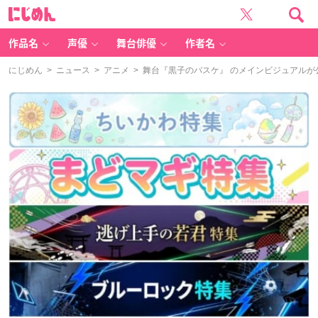
に
じ
め
ん
作品名
声優
舞台俳優
作者名
にじめん
>
ニュース
>
アニメ
> 舞台『黒子のバスケ』 のメインビジュアル