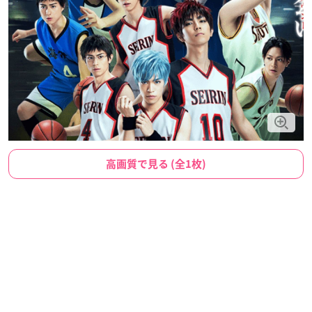
高画質で見る (全1枚)