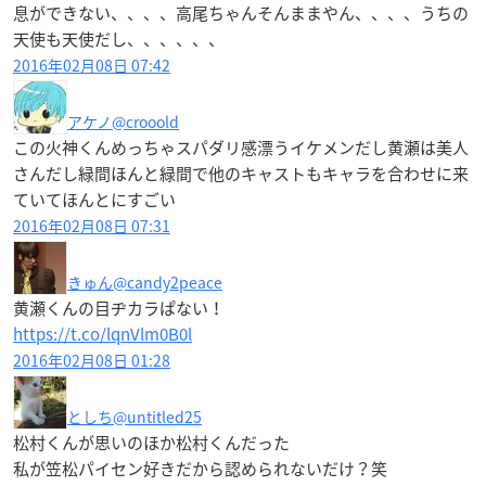
息ができない、、、、高尾ちゃんそんままやん、、、、うちの
天使も天使だし、、、、、、
2016年02月08日 07:42
アケノ
@crooold
この火神くんめっちゃスパダリ感漂うイケメンだし黄瀬は美人
さんだし緑間ほんと緑間で他のキャストもキャラを合わせに来
ていてほんとにすごい
2016年02月08日 07:31
きゅん
@candy2peace
黄瀬くんの目ヂカラぱない！
https://t.co/lqnVlm0B0l
2016年02月08日 01:28
としち
@untitled25
松村くんが思いのほか松村くんだった
私が笠松パイセン好きだから認められないだけ？笑