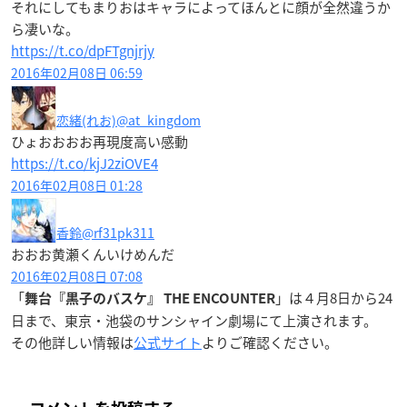
それにしてもまりおはキャラによってほんとに顔が全然違うか
ら凄いな。
https://t.co/dpFTgnjrjy
2016年02月08日 06:59
恋緒(れお)
@at_kingdom
ひょおおおお再現度高い感動
https://t.co/kjJ2ziOVE4
2016年02月08日 01:28
香鈴
@rf31pk311
おおお黄瀬くんいけめんだ
2016年02月08日 07:08
「
」は４月8日から24
舞台『黒子のバスケ』 THE ENCOUNTER
日まで、東京・池袋のサンシャイン劇場にて上演されます。
その他詳しい情報は
公式サイト
よりご確認ください。