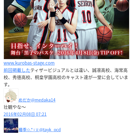
www.kurobas-stage.com
前回掲載した
ティザービジュアルとは違い、誠凛高校、海常高
校、秀徳高校、桐皇学園高校のキャスト達が一堂に会していま
す。
めだか
@medaka14
壮観やな〜
2016年02月08日 07:21
椿季✩.*⍣♕
@tayk_ocd