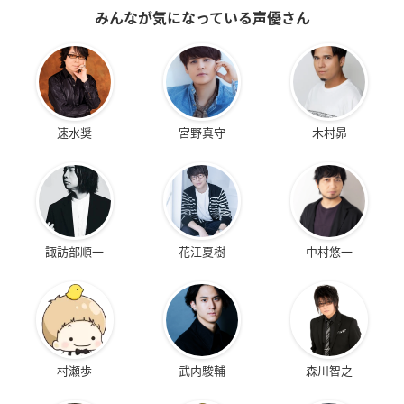
みんなが気になっている声優さん
速水奨
宮野真守
木村昴
諏訪部順一
花江夏樹
中村悠一
村瀬歩
武内駿輔
森川智之