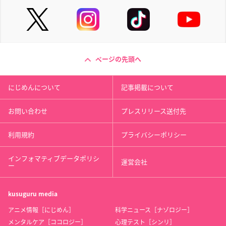
ページの先頭へ
にじめんについて
記事掲載について
お問い合わせ
プレスリリース送付先
利用規約
プライバシーポリシー
インフォマティブデータポリシ
運営会社
ー
kusuguru
media
アニメ情報［にじめん］
科学ニュース［ナゾロジー］
メンタルケア［ココロジー］
心理テスト［シンリ］