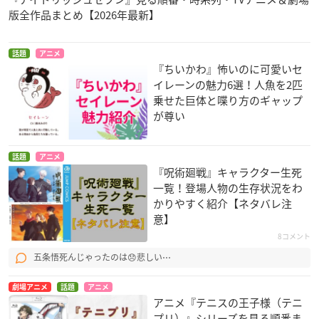
版全作品まとめ【2026年最新】
話題
アニメ
『ちいかわ』怖いのに可愛いセ
イレーンの魅力6選！人魚を2匹
乗せた巨体と喋り方のギャップ
が尊い
話題
アニメ
『呪術廻戦』キャラクター生死
一覧！登場人物の生存状況をわ
かりやすく紹介【ネタバレ注
意】
8コメント
五条悟死んじゃったのは😞悲しい⋯
劇場アニメ
話題
アニメ
アニメ『テニスの王子様（テニ
プリ）』シリーズを見る順番ま