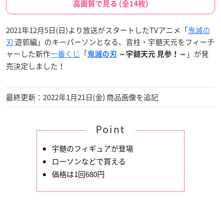
高画質で見る (全14枚)
2021年12月5日(日)より放送がスタートしたTVアニメ「
鬼滅の
刃
遊郭編」のキーパーソンとなる、音柱・宇髄天元をフィーチ
ャーした新作
一番くじ
「
」が発
鬼滅の刃
～宇髄天元 見参！～
売決定しました！
最終更新：2022年1月21日(金) 商品画像を追記
Point
宇髄のフィギュアが登場
ローソンなどで買える
価格は1回680円