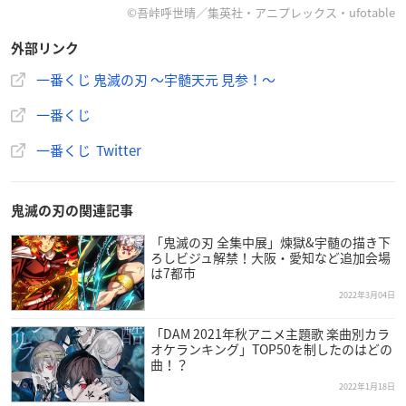
【取扱店】
©吾峠呼世晴／集英社・アニプレックス・ufotable
ローソンなど
外部リンク
一番くじ 鬼滅の刃 ～宇髄天元 見参！～
一番くじ
◤ 全ラインナップ公開しました
一番くじ Twitter
一番くじ
#鬼滅の刃
～
#宇髄天元
見参！～◢
1回680円(税10%込)でローソン、HMV、ユナイテッド・シ
ネマなどにて
鬼滅の刃の関連記事
1次出荷分： 2/26(土)より順次発売予定
「鬼滅の刃 全集中展」煉獄&宇髄の描き下
2次出荷分： 4/9(土)より順次発売予定
ろしビジュ解禁！大阪・愛知など追加会場
ラインナップなど詳細はこちら👉
は7都市
https://t.co/cQHb33tB9t
pic.twitter.com/lbHdBAb0wW
2022年3月04日
— 一番くじ（BANDAI SPIRITS） (@ichibanKUJI)
January
「DAM 2021年秋アニメ主題歌 楽曲別カラ
21, 2022
オケランキング」TOP50を制したのはどの
曲！？
2022年1月18日