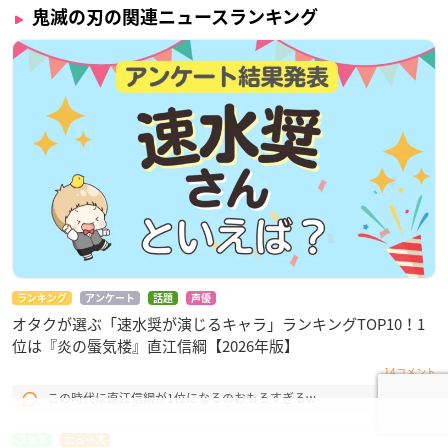
鬼滅の刃の関連ニュースランキング
ランキング
アンケート
話題
声優
オタクが選ぶ「速水奨が演じるキャラ」ランキングTOP10！1
位は『炎の蜃気楼』直江信綱【2026年版】
14コメント
この時代に直江信綱が1位になるのおもろすぎるw
フェア
ニュース