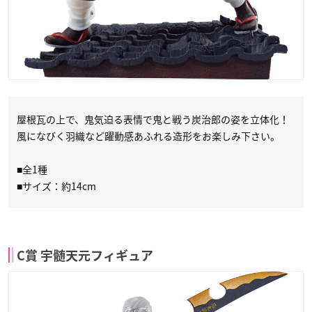
屋根瓦の上で、鬼気迫る表情で鬼と戦う炭治郎の姿を立体化！
風になびく羽織など躍動感あふれる造形をお楽しみ下さい。
■全1種
■サイズ：約14cm
C賞 宇髄天元フィギュア