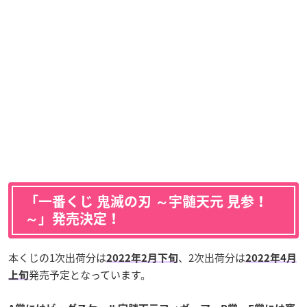
「一番くじ 鬼滅の刃 ～宇髄天元 見参！
～」発売決定！
本くじの1次出荷分は
、2次出荷分は
2022年2月下旬
2022年4月
発売予定となっています。
上旬