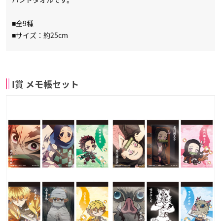
■全9種
■サイズ：約25cm
I賞 メモ帳セット