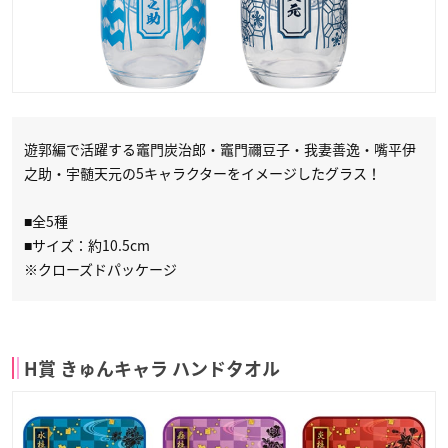
遊郭編で活躍する竈門炭治郎・竈門禰豆子・我妻善逸・嘴平伊
之助・宇髄天元の5キャラクターをイメージしたグラス！
■全5種
■サイズ：約10.5cm
※クローズドパッケージ
H賞 きゅんキャラ ハンドタオル