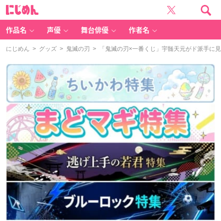
に
じ
め
ん
作品名
声優
舞台俳優
作者名
にじめん
>
グッズ
>
鬼滅の刃
> 「鬼滅の刃×一番くじ」宇髄天元がド派手に