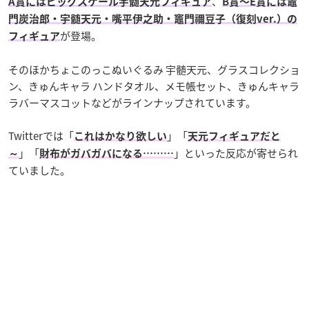
、
A賞にはビッグスケール宇髄天元フィギュア
B賞〜E賞には竈
門炭治郎・宇髄天元・嘴平伊之助・竈門禰豆子（復刻ver.）の
が登場。
フィギュア
そのほかちょこのっこぬいぐるみ 宇髄天元、グラスコレクショ
ン、きゅんキャラ ハンドタオル、メモ帳セット、きゅんキャラ
ラバーマスコットなどがラインナップされています。
Twitterでは「
」「
これはかなり欲しい
天元フィギュアだと
」「
」といった反応が寄せられ
～
財布がガバガバになる………
ていました。