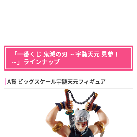
「一番くじ 鬼滅の刃 ～宇髄天元 見参！
～」ラインナップ
A賞 ビッグスケール宇髄天元フィギュア