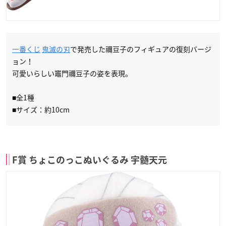
一番くじ
鬼滅の刃
で発売した禰豆子のフィギュアの復刻バージ
ョン！
可愛いらしい竈門禰豆子の姿を表現。
■全1種
■サイズ：約10cm
F賞 ちょこのっこぬいぐるみ 宇髄天元