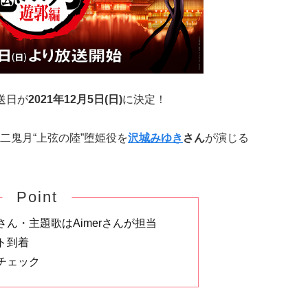
送日が
2021年12月5日(日)
に決定！
二鬼月“上弦の陸”堕姫役を
沢城みゆき
さん
が演じる
Point
ん・主題歌はAimerさんが担当
ト到着
チェック