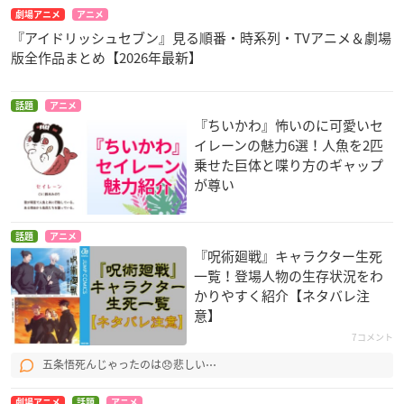
劇場アニメ
アニメ
『アイドリッシュセブン』見る順番・時系列・TVアニメ＆劇場
版全作品まとめ【2026年最新】
話題
アニメ
『ちいかわ』怖いのに可愛いセ
イレーンの魅力6選！人魚を2匹
乗せた巨体と喋り方のギャップ
が尊い
話題
アニメ
『呪術廻戦』キャラクター生死
一覧！登場人物の生存状況をわ
かりやすく紹介【ネタバレ注
意】
7コメント
五条悟死んじゃったのは😞悲しい⋯
劇場アニメ
話題
アニメ