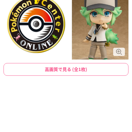
高画質で見る (全1枚)