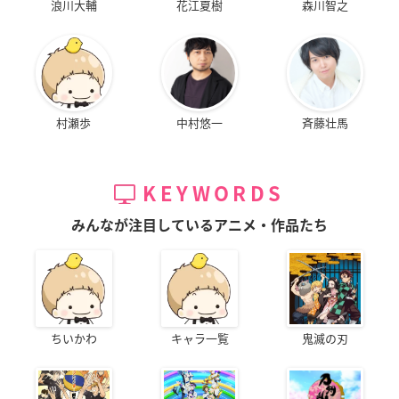
浪川大輔
花江夏樹
森川智之
村瀬歩
中村悠一
斉藤壮馬
KEYWORDS
みんなが注目しているアニメ・作品たち
ちいかわ
キャラ一覧
鬼滅の刃