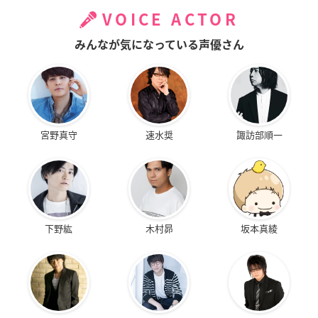
VOICE ACTOR
みんなが気になっている声優さん
宮野真守
速水奨
諏訪部順一
下野紘
木村昴
坂本真綾