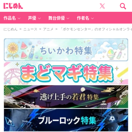
に
じ
め
ん
作品名
声優
舞台俳優
作者名
にじめん
>
ニュース
>
アニメ
> 「ポケモンセンター」のオフィシャルオンラ