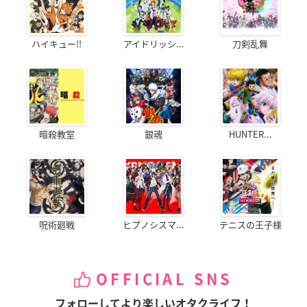
ハイキュー!!
アイドリッシ...
刀剣乱舞
暗殺教室
銀魂
HUNTER...
呪術廻戦
ヒプノシスマ...
テニスの王子様
OFFICIAL SNS
フォローしてより楽しいオタクライフ！