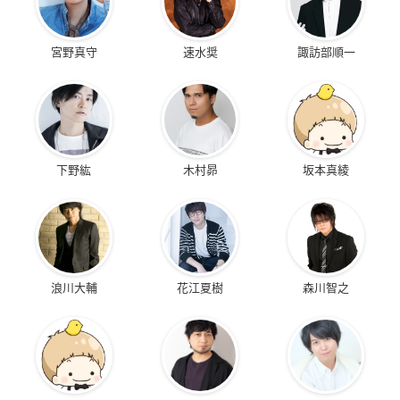
宮野真守
速水奨
諏訪部順一
下野紘
木村昴
坂本真綾
浪川大輔
花江夏樹
森川智之