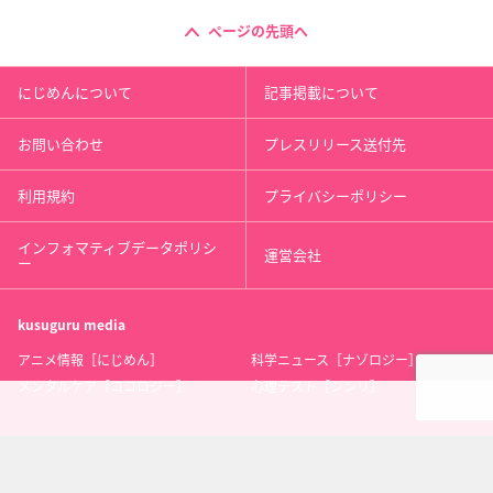
ページの先頭へ
にじめんについて
記事掲載について
お問い合わせ
プレスリリース送付先
利用規約
プライバシーポリシー
インフォマティブデータポリシ
運営会社
ー
kusuguru
media
アニメ情報［にじめん］
科学ニュース［ナゾロジー］
メンタルケア［ココロジー］
心理テスト［シンリ］
Copyright 2013 nijimen.