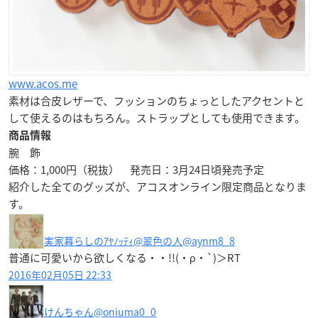
www.acos.me
素材は合皮レザーで、フッションのちょっとしたアクセントと
して使えるのはもちろん。ストラップとしても使用できます。
商品情報
腕 飾
価格：1,000円（税抜） 発売日：3月24日頃発売予定
紹介した全てのグッズが、
アコスオンライン限定商品
となりま
す。
実家暮らしのｱﾔﾉｯﾃｨ@翠色の人
@aynm8_8
普通に可愛いから欲しくなる・・!!(・ρ・`)＞RT
2016年02月05日 22:33
けんちゃん
@oniuma0_0