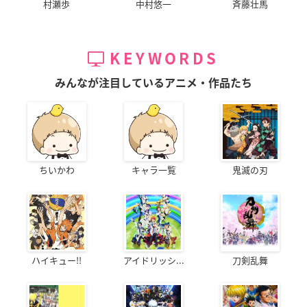
村瀬歩
中村悠一
斉藤壮馬
KEYWORDS
みんなが注目しているアニメ・作品たち
ちいかわ
キャラ一覧
鬼滅の刃
ハイキュー!!
アイドリッシ...
刀剣乱舞