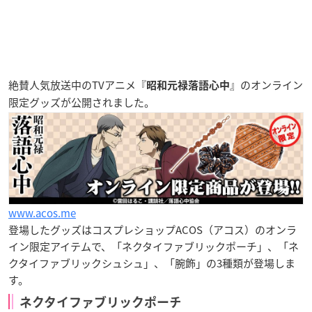
絶賛人気放送中のTVアニメ『
』の
オンライン
昭和元禄落語心中
限定グッズ
が公開されました。
www.acos.me
登場したグッズは
コスプレショップACOS（アコス）のオンラ
イン限定アイテム
で、「ネクタイファブリックポーチ」、「ネ
クタイファブリックシュシュ」、「腕飾」の3種類が登場しま
す。
ネクタイファブリックポーチ