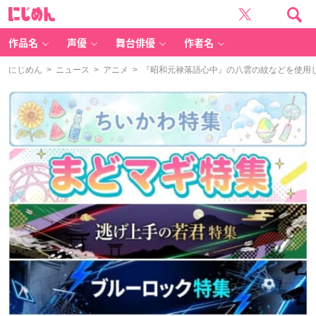
に
じ
め
ん
作品名
声優
舞台俳優
作者名
にじめん
>
ニュース
>
アニメ
> 『昭和元禄落語心中』の八雲の紋などを使用