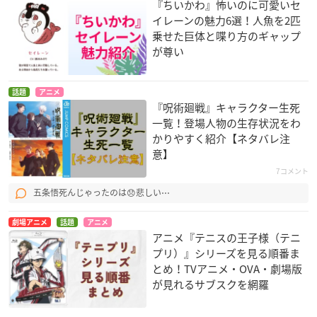
『ちいかわ』怖いのに可愛いセ
イレーンの魅力6選！人魚を2匹
乗せた巨体と喋り方のギャップ
が尊い
話題
アニメ
『呪術廻戦』キャラクター生死
一覧！登場人物の生存状況をわ
かりやすく紹介【ネタバレ注
意】
7コメント
五条悟死んじゃったのは😞悲しい⋯
劇場アニメ
話題
アニメ
アニメ『テニスの王子様（テニ
プリ）』シリーズを見る順番ま
とめ！TVアニメ・OVA・劇場版
が見れるサブスクを網羅