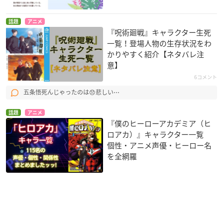
話題
アニメ
『呪術廻戦』キャラクター生死
一覧！登場人物の生存状況をわ
かりやすく紹介【ネタバレ注
意】
6コメント
五条悟死んじゃったのは😞悲しい⋯
話題
アニメ
『僕のヒーローアカデミア（ヒ
ロアカ）』キャラクター一覧
個性・アニメ声優・ヒーロー名
を全網羅