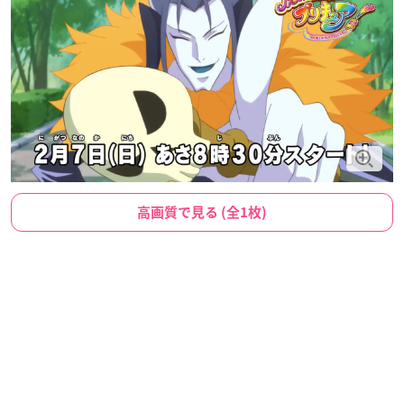
高画質で見る (全1枚)