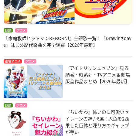
話題
アニメ
『家庭教師ヒットマンREBORN!』主題歌一覧！「Drawing day
s」はじめ歴代楽曲を完全網羅【2026年最新】
劇場アニメ
アニメ
『アイドリッシュセブン』見る
順番・時系列・TVアニメ＆劇場
版全作品まとめ【2026年最新】
話題
アニメ
『ちいかわ』怖いのに可愛いセ
イレーンの魅力6選！人魚を2匹
乗せた巨体と喋り方のギャップ
が尊い