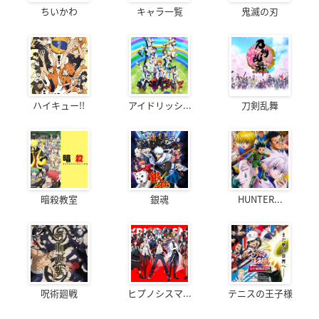
ちいかわ
キャラ一覧
鬼滅の刃
ハイキュー!!
アイドリッシ...
刀剣乱舞
暗殺教室
銀魂
HUNTER...
呪術廻戦
ヒプノシスマ...
テニスの王子様