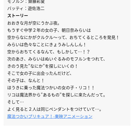
モフルン：齋藤彩夏
バッティ：遊佐浩二
ストーリー
おおきな月が空にうかぶ夜。
もうすぐ中学２年の女の子、朝日奈みらいは
空からなにかがクルクル～って、おちてくるところを発見！
みらいは色々なことにきょうみしんしん！
空からおちてくるなんて、もしかして…！？
次のあさ、みらいはぬいぐるみのモフルンをつれて、
きのう見た”なにか”を探しにいくの！
そこで女の子に出会ったんだけど、
その子は、なんと！
ほうきに乗った魔法つかいの女の子・リコ！！
リコは魔法界から”あるもの”を探しに来たんだって。
そして…
よく見ると２人は同じペンダントをつけていて…。
魔法つかいプリキュア！-東映アニメーション