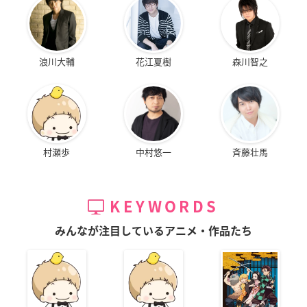
浪川大輔
花江夏樹
森川智之
村瀬歩
中村悠一
斉藤壮馬
KEYWORDS
みんなが注目しているアニメ・作品たち