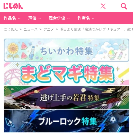
に
じ
め
ん
作品名
声優
舞台俳優
作者名
にじめん
>
ニュース
>
アニメ
> 明日より放送『魔法つかいプリキュア！』敵