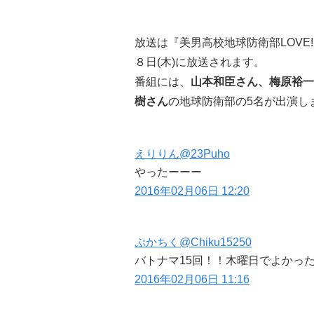
放送は『
美男高校地球防衛部LOVE
８日(木)
に放送されます。
番組には、
山本和臣さん、梅原裕一
樹さん
の地球防衛部の5名が出演し
えりりん
@23Puho
やったーーー
2016年02月06日 12:20
ぷかちく
@Chiku15250
バトナマ15回！！木曜日でよかっ
2016年02月06日 11:16