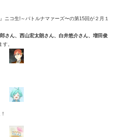
!』ニコ生!～バトルナマァーズ〜
の第15回が
２月１
郎さん、西山宏太朗さん、白井悠介さん、増田俊
ます。
た！