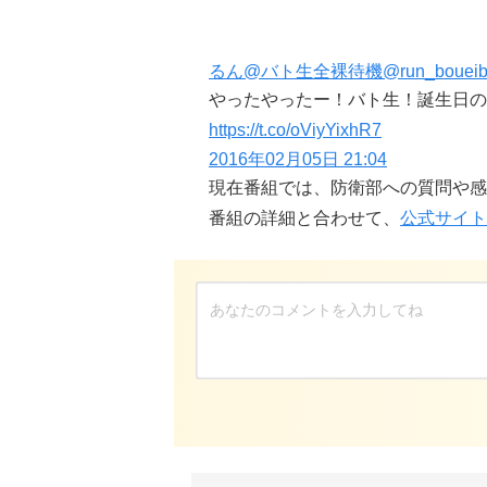
るん@バト生全裸待機
@run_bouei
やったやったー！バト生！誕生日の
https://t.co/oViyYixhR7
2016年02月05日 21:04
現在番組では、防衛部への質問や感
番組の詳細と合わせて、
公式サイト