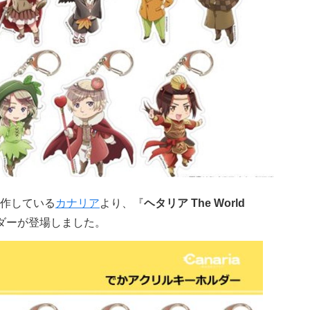
作している
カナリア
より、『
ヘタリア The World
ダー
が登場しました。