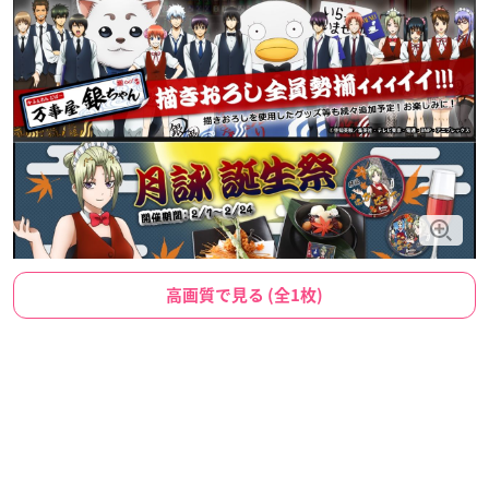
高画質で見る (全1枚)