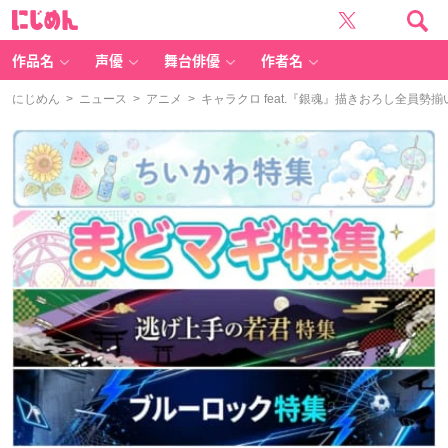
に
じ
め
ん
作品名
声優
舞台俳優
作者名
にじめん
>
ニュース
>
アニメ
> キャラクロ feat.『銀魂』描きおろし全員