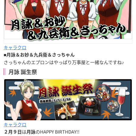
キャラクロ
■
月詠＆お妙＆九兵衛＆さっちゃん
さっちゃんのエプロンはやっぱり万事屋と一緒なんですね♪
月詠 誕生祭
キャラクロ
は
の
HAPPY BIRTHDAY
!!
２月９日
月詠