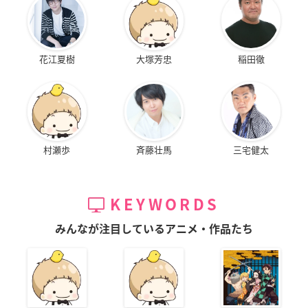
花江夏樹
大塚芳忠
稲田徹
村瀬歩
斉藤壮馬
三宅健太
KEYWORDS
みんなが注目しているアニメ・作品たち