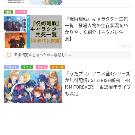
話題
アニメ
『呪術廻戦』キャラクター生死
一覧！登場人物の生存状況をわ
かりやすく紹介【ネタバレ注
意】
6コメント
五条悟死んじゃったのは😞悲しい⋯
イベント
ライブ
アニメ
ニュース
『うたプリ』アニメ全4シリーズ
が無料配信♪ ST☆RISH新曲「PR
ISM FOREVER!」＆15周年ライブ
も決定