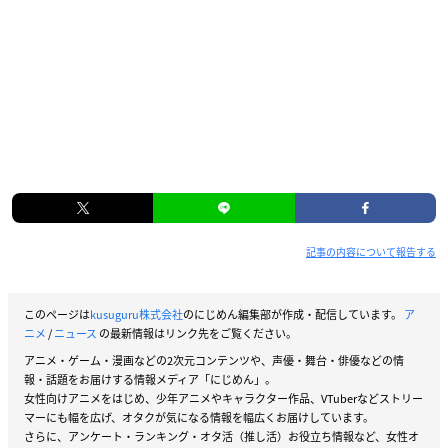
記事の内容について報告する
このページは
kusuguru株式会社
のにじめん編集部が作成・配信しています。
ア
ニメ
/
ニュース
の最新情報はリンク先をご覧ください。
アニメ・ゲーム・漫画などの2次元コンテンツや、声優・舞台・俳優などの情
報・話題をお届けする情報メディア「にじめん」。
女性向けアニメをはじめ、少年アニメやキャラクター作品、VTuberなどストリー
マーにも幅を広げ、オタクが気になる情報を幅広くお届けしています。
さらに、アンケート・ランキング・オタ活（推し活）お役立ち情報など、女性オ