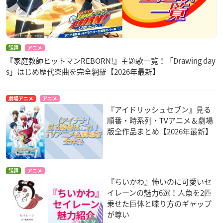
話題
アニメ
『家庭教師ヒットマンREBORN!』主題歌一覧！「Drawing day
s」はじめ歴代楽曲を完全網羅【2026年最新】
劇場アニメ
アニメ
『アイドリッシュセブン』見る
順番・時系列・TVアニメ＆劇場
版全作品まとめ【2026年最新】
話題
アニメ
『ちいかわ』怖いのに可愛いセ
イレーンの魅力6選！人魚を2匹
乗せた巨体と喋り方のギャップ
が尊い