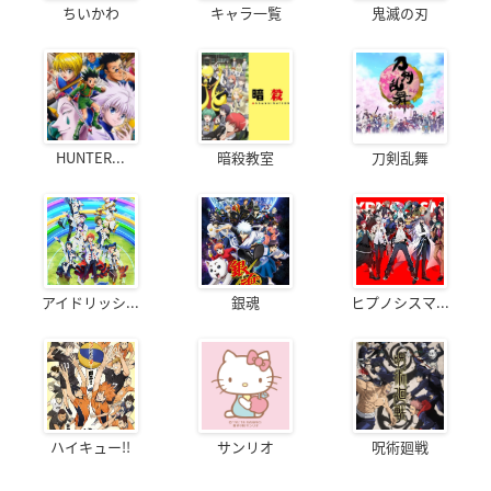
ちいかわ
キャラ一覧
鬼滅の刃
HUNTER...
暗殺教室
刀剣乱舞
アイドリッシ...
銀魂
ヒプノシスマ...
ハイキュー!!
サンリオ
呪術廻戦