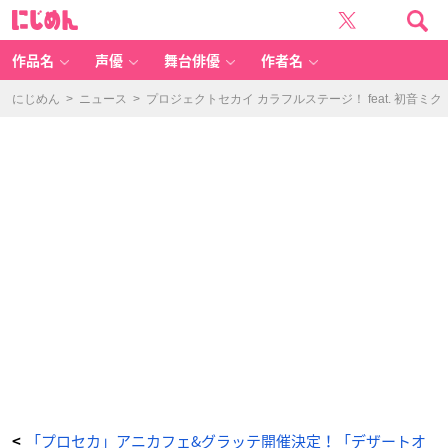
「プ
に
ロ
じ
セ
め
カ」
ん
ア
ニ
作品名
声優
舞台俳優
作者名
メ
イ
ト
カ
にじめん
>
ニュース
>
プロジェクトセカイ カラフルステージ！ feat. 初音ミク
フ
ェ
&
グ
ラ
ッ
テ
描
き
下
ろ
し
イ
ラ
ス
ト
-
ア
ニ
メ
情
報
サ
イ
ト
に
じ
め
ん
「プロセカ」アニカフェ&グラッテ開催決定！「デザートオ
<