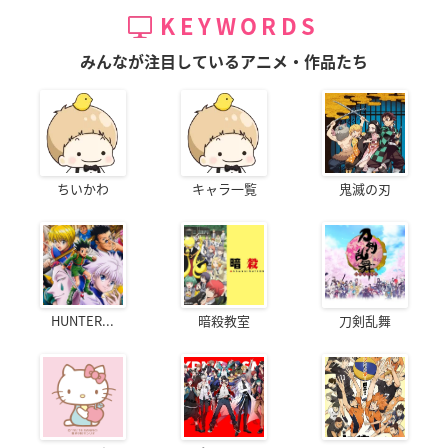
KEYWORDS
みんなが注目しているアニメ・作品たち
ちいかわ
キャラ一覧
鬼滅の刃
HUNTER...
暗殺教室
刀剣乱舞