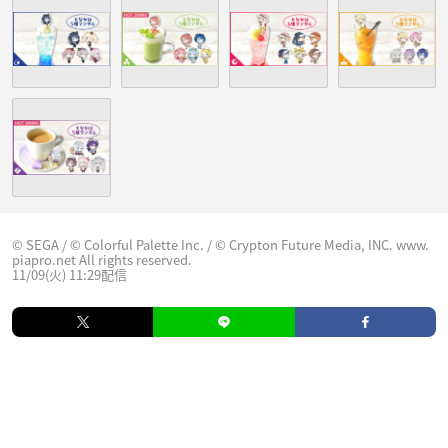
© SEGA / © Colorful Palette Inc. / © Crypton Future Media, INC. www.
piapro.net All rights reserved.
11/09(火) 11:29配信