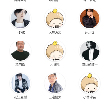
下野紘
大塚芳忠
速水奨
稲田徹
村瀬歩
諏訪部順一
花江夏樹
三宅健太
小林沙苗