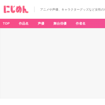
Vi
vi
d
アニメや声優、キャラクターグッズなど女性の
B
A
D
S
Q
TOP
作品名
声優
舞台俳優
作者名
U
A
D
の
ス
ト
ロ
ベ
リ
ー
ソ
ー
ダ
フ
ロ
ー
ト
-
ア
ニ
メ
情
報
サ
イ
ト
に
じ
め
ん