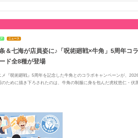
ア
ニュース
条＆七海が店員姿に♪「呪術廻戦×牛角」5周年コラ
ード全8種が登場
ニメ『呪術廻戦』5周年を記念した牛角とのコラボキャンペーンが、2026
回のために描き下ろされたのは、牛角の制服に身を包んだ虎杖悠仁・伏