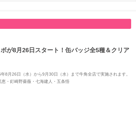
ボが8月26日スタート！缶バッジ全5種＆クリア
年8月26日（水）から9月30日（水）まで牛角全店で実施されます。
黒恵・釘崎野薔薇・七海建人・五条悟