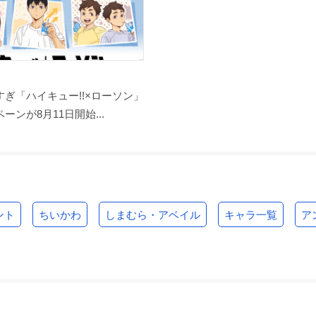
ぎ「ハイキュー!!×ローソン」
ーンが8月11日開始...
ント
ちいかわ
しまむら・アベイル
キャラ一覧
ア