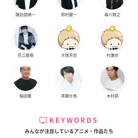
諏訪部順一
鈴村健一
森川智之
花江夏樹
大塚芳忠
村瀬歩
稲田徹
斉藤壮馬
木村昴
KEYWORDS
みんなが注目しているアニメ・作品たち