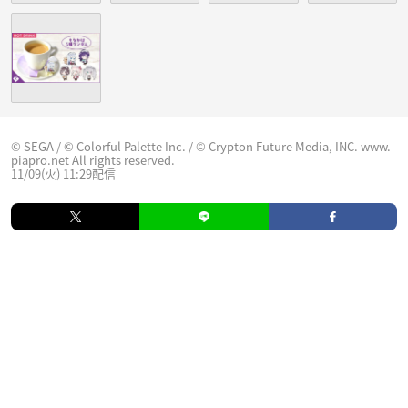
© SEGA / © Colorful Palette Inc. / © Crypton Future Media, INC. www.
piapro.net All rights reserved.
11/09(火) 11:29配信