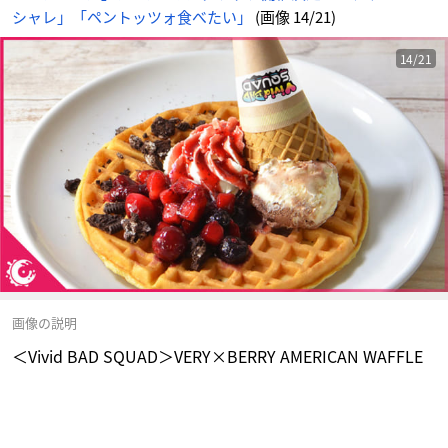
に
シャレ」「ペントッツォ食べたい」
(画像 14/21)
じ
め
ん
14/21
画像の説明
＜Vivid BAD SQUAD＞VERY×BERRY AMERICAN WAFFLE