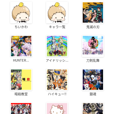
ちいかわ
キャラ一覧
鬼滅の刃
HUNTER...
アイドリッシ...
刀剣乱舞
暗殺教室
ハイキュー!!
銀魂