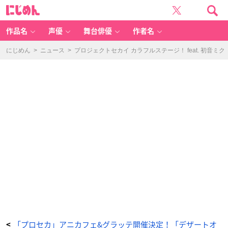
＜
に
Vi
じ
vi
め
d
ん
B
A
作品名
声優
舞台俳優
作者名
D
S
Q
U
にじめん
>
ニュース
>
プロジェクトセカイ カラフルステージ！ feat. 初音ミク
A
D
＞
V
E
R
Y
×
B
E
R
R
Y
A
M
E
RI
C
A
N
W
A
F
F
L
E
-
ア
ニ
メ
情
報
サ
イ
「プロセカ」アニカフェ&グラッテ開催決定！「デザートオ
<
ト