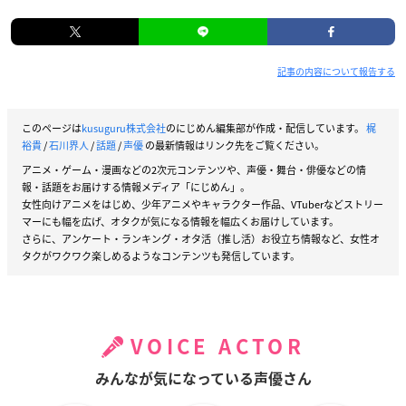
記事の内容について報告する
このページは
kusuguru株式会社
のにじめん編集部が作成・配信しています。
梶
裕貴
/
石川界人
/
話題
/
声優
の最新情報はリンク先をご覧ください。
アニメ・ゲーム・漫画などの2次元コンテンツや、声優・舞台・俳優などの情
報・話題をお届けする情報メディア「にじめん」。
女性向けアニメをはじめ、少年アニメやキャラクター作品、VTuberなどストリー
マーにも幅を広げ、オタクが気になる情報を幅広くお届けしています。
さらに、アンケート・ランキング・オタ活（推し活）お役立ち情報など、女性オ
タクがワクワク楽しめるようなコンテンツも発信しています。
VOICE ACTOR
みんなが気になっている声優さん