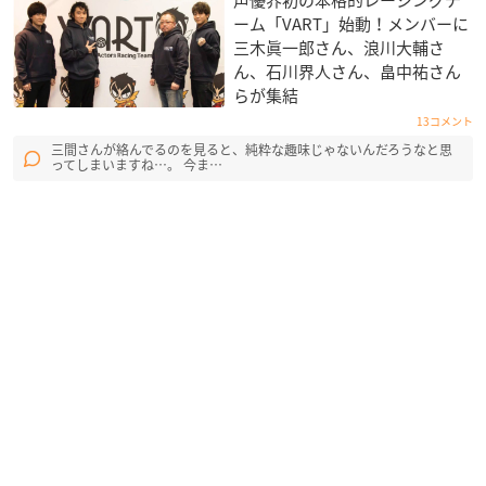
声優界初の本格的レーシングチ
ーム「VART」始動！メンバーに
三木眞一郎さん、浪川大輔さ
ん、石川界人さん、畠中祐さん
らが集結
13コメント
三間さんが絡んでるのを見ると、純粋な趣味じゃないんだろうなと思
ってしまいますね…。 今ま…