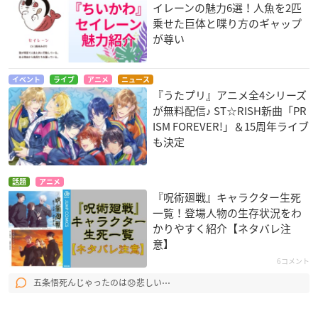
イレーンの魅力6選！人魚を2匹
乗せた巨体と喋り方のギャップ
が尊い
イベント
ライブ
アニメ
ニュース
『うたプリ』アニメ全4シリーズ
が無料配信♪ ST☆RISH新曲「PR
ISM FOREVER!」＆15周年ライブ
も決定
話題
アニメ
『呪術廻戦』キャラクター生死
一覧！登場人物の生存状況をわ
かりやすく紹介【ネタバレ注
意】
6コメント
五条悟死んじゃったのは😞悲しい⋯