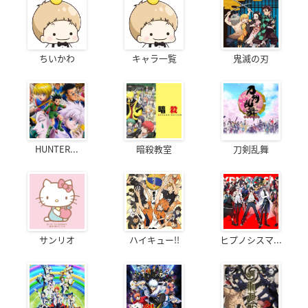
ちいかわ
キャラ一覧
鬼滅の刃
HUNTER...
暗殺教室
刀剣乱舞
サンリオ
ハイキュー!!
ヒプノシスマ...