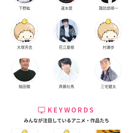
下野紘
速水奨
諏訪部順一
大塚芳忠
花江夏樹
村瀬歩
稲田徹
斉藤壮馬
三宅健太
KEYWORDS
みんなが注目しているアニメ・作品たち