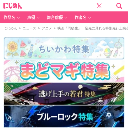
に
じ
め
ん
作品名
声優
舞台俳優
作者名
にじめん
>
ニュース
>
アニメ
> 映画『同級生』一足先に見れる特別先行上映