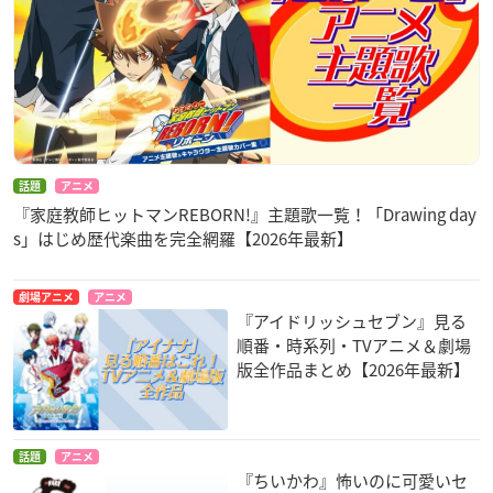
話題
アニメ
『家庭教師ヒットマンREBORN!』主題歌一覧！「Drawing day
s」はじめ歴代楽曲を完全網羅【2026年最新】
劇場アニメ
アニメ
『アイドリッシュセブン』見る
順番・時系列・TVアニメ＆劇場
版全作品まとめ【2026年最新】
話題
アニメ
『ちいかわ』怖いのに可愛いセ