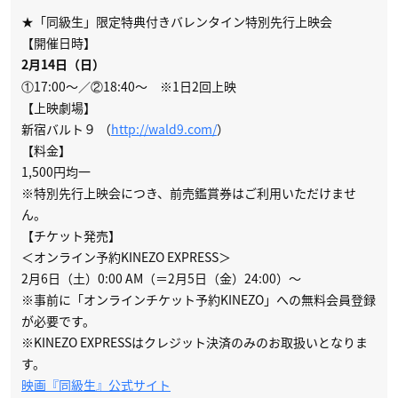
★「同級生」限定特典付きバレンタイン特別先行上映会
【開催日時】
2月14日（日）
①17:00～／②18:40～ ※1日2回上映
【上映劇場】
新宿バルト９ （
http://wald9.com/
）
【料金】
1,500円均一
※特別先行上映会につき、前売鑑賞券はご利用いただけませ
ん。
【チケット発売】
＜オンライン予約KINEZO EXPRESS＞
2月6日（土）0:00 AM（＝2月5日（金）24:00）～
※事前に「オンラインチケット予約KINEZO」への無料会員登録
が必要です。
※KINEZO EXPRESSはクレジット決済のみのお取扱いとなりま
す。
映画『同級生』公式サイト