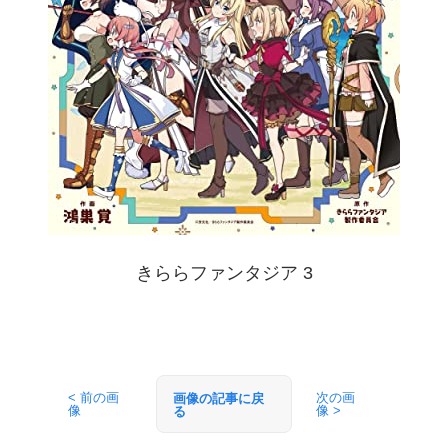
きららファンタジア 3
< 前の画
次の画
画像の記事に戻
像
像 >
る