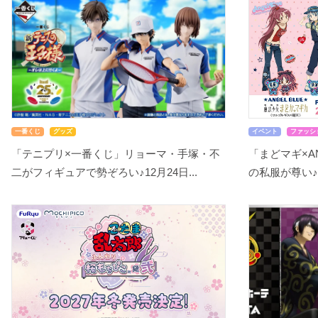
一番くじ
グッズ
イベント
ファッシ
「テニプリ×一番くじ」リョーマ・手塚・不
「まどマギ×A
二がフィギュアで勢ぞろい♪12月24日...
の私服が尊い♪