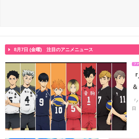
8月7日 (金曜) 注目のアニメニュース
ファ
『
＆
『
日