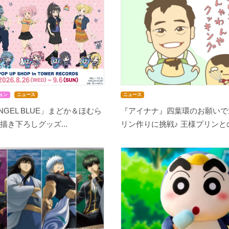
ョン
ニュース
ニュース
NGEL BLUE」まどか＆ほむら
『アイナナ』四葉環のお願いで
描き下ろしグッズ...
リン作りに挑戦♪ 王様プリンとの