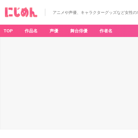
き
ら
ら
アニメや声優、キャラクターグッズなど女性の
フ
ァ
ン
タ
ジ
TOP
作品名
声優
舞台俳優
作者名
ア
3
-
ア
ニ
メ
情
報
サ
イ
ト
に
じ
め
ん