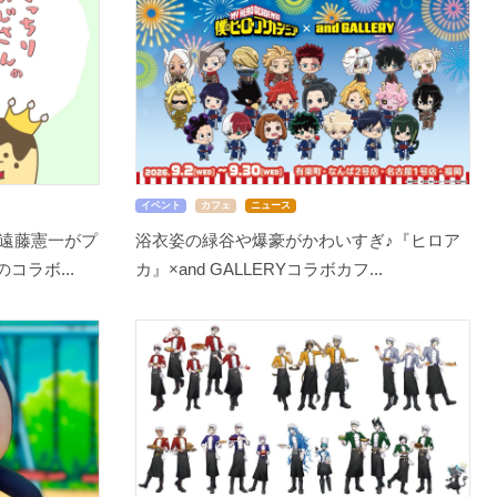
イベント
カフェ
ニュース
遠藤憲一がプ
浴衣姿の緑谷や爆豪がかわいすぎ♪『ヒロア
コラボ...
カ』×and GALLERYコラボカフ...