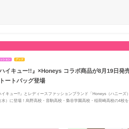
ッション
グッズ
ハイキュー!!』×Honeys コラボ商品が8月19
トートバッグ登場
ハイキュー!!』とレディースファッションブランド「Honeys（ハニーズ）
（水）に登場！烏野高校・音駒高校・梟谷学園高校・稲荷崎高校の4校