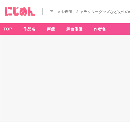
誇
り
高
アニメや声優、キャラクターグッズなど女性の
き
微
笑
-
ア
TOP
作品名
声優
舞台俳優
作者名
ニ
メ
情
報
サ
イ
ト
に
じ
め
ん