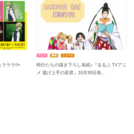
アニメ
書籍
ニュース
ラララ!!×
時行たちの描き下ろし表紙♪『るるぶ TVアニ
.
メ 逃げ上手の若君』10月30日発...