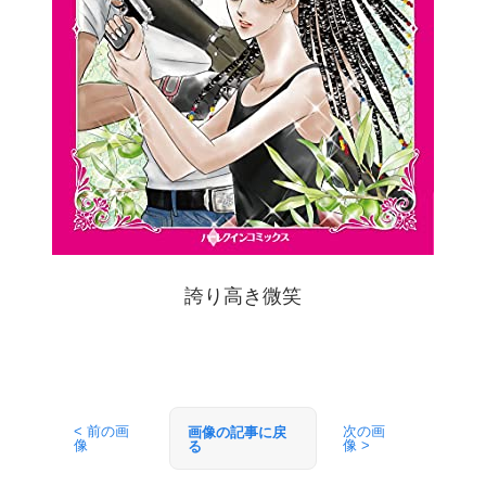
誇り高き微笑
< 前の画
次の画
画像の記事に戻
像
像 >
る