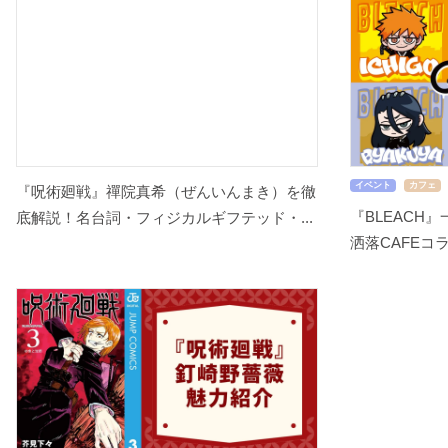
イベント
カフェ
『呪術廻戦』禪院真希（ぜんいんまき）を徹
『BLEACH
底解説！名台詞・フィジカルギフテッド・...
洒落CAFEコラ