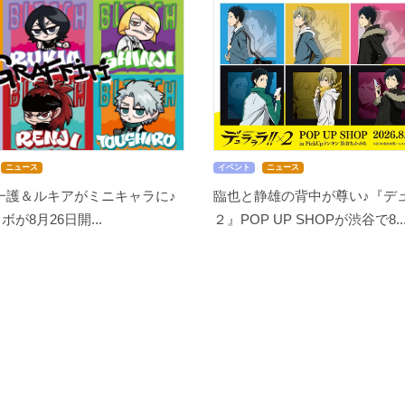
ニュース
イベント
ニュース
』一護＆ルキアがミニキャラに♪
臨也と静雄の背中が尊い♪『デュ
ボが8月26日開...
２』POP UP SHOPが渋谷で8..