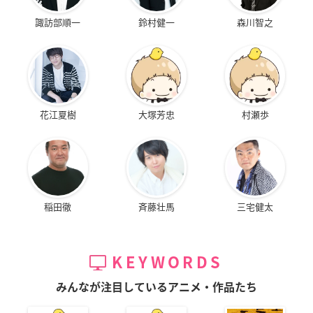
諏訪部順一
鈴村健一
森川智之
花江夏樹
大塚芳忠
村瀬歩
稲田徹
斉藤壮馬
三宅健太
KEYWORDS
みんなが注目しているアニメ・作品たち