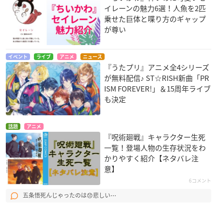
イレーンの魅力6選！人魚を2匹
乗せた巨体と喋り方のギャップ
が尊い
イベント
ライブ
アニメ
ニュース
『うたプリ』アニメ全4シリーズ
が無料配信♪ ST☆RISH新曲「PR
ISM FOREVER!」＆15周年ライブ
も決定
話題
アニメ
『呪術廻戦』キャラクター生死
一覧！登場人物の生存状況をわ
かりやすく紹介【ネタバレ注
意】
6コメント
五条悟死んじゃったのは😞悲しい⋯