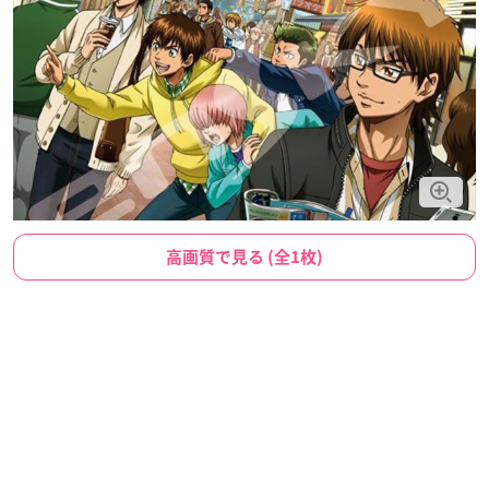
高画質で見る (全1枚)