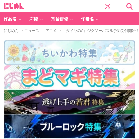
に
じ
め
ん
作品名
声優
舞台俳優
作者名
にじめん
>
ニュース
>
アニメ
> 『ダイヤのA』ジグソーパズル予約受付開始