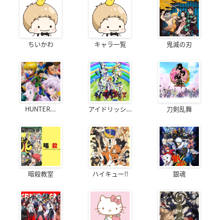
ちいかわ
キャラ一覧
鬼滅の刃
HUNTER...
アイドリッシ...
刀剣乱舞
暗殺教室
ハイキュー!!
銀魂