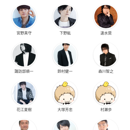
宮野真守
下野紘
速水奨
諏訪部順一
鈴村健一
森川智之
花江夏樹
大塚芳忠
村瀬歩