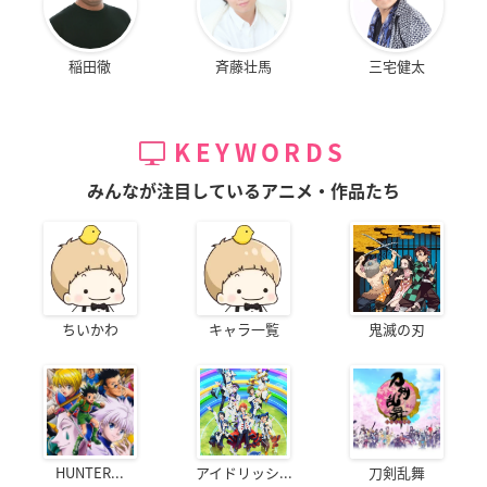
稲田徹
斉藤壮馬
三宅健太
KEYWORDS
みんなが注目しているアニメ・作品たち
ちいかわ
キャラ一覧
鬼滅の刃
HUNTER...
アイドリッシ...
刀剣乱舞