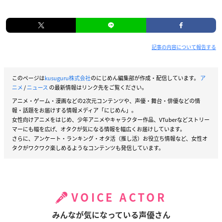
記事の内容について報告する
このページは
kusuguru株式会社
のにじめん編集部が作成・配信しています。
ア
ニメ
/
ニュース
の最新情報はリンク先をご覧ください。
アニメ・ゲーム・漫画などの2次元コンテンツや、声優・舞台・俳優などの情
報・話題をお届けする情報メディア「にじめん」。
女性向けアニメをはじめ、少年アニメやキャラクター作品、VTuberなどストリー
マーにも幅を広げ、オタクが気になる情報を幅広くお届けしています。
さらに、アンケート・ランキング・オタ活（推し活）お役立ち情報など、女性オ
タクがワクワク楽しめるようなコンテンツも発信しています。
VOICE ACTOR
みんなが気になっている声優さん