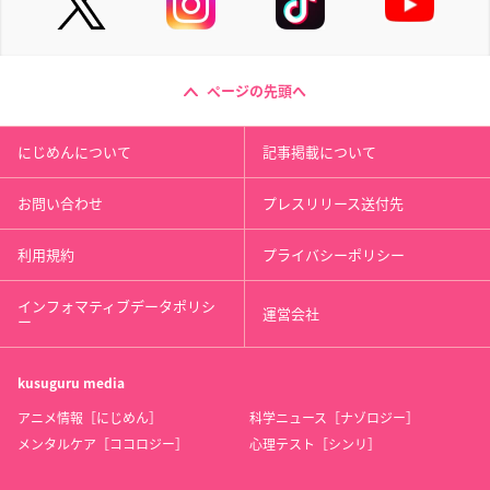
ページの先頭へ
にじめんについて
記事掲載について
お問い合わせ
プレスリリース送付先
利用規約
プライバシーポリシー
インフォマティブデータポリシ
運営会社
ー
kusuguru
media
アニメ情報［にじめん］
科学ニュース［ナゾロジー］
メンタルケア［ココロジー］
心理テスト［シンリ］