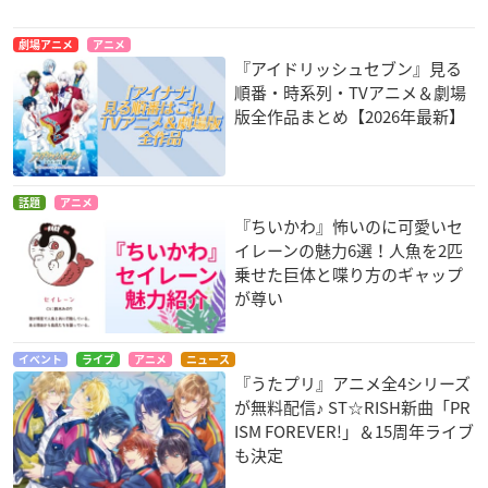
劇場アニメ
アニメ
『アイドリッシュセブン』見る
順番・時系列・TVアニメ＆劇場
版全作品まとめ【2026年最新】
話題
アニメ
『ちいかわ』怖いのに可愛いセ
イレーンの魅力6選！人魚を2匹
乗せた巨体と喋り方のギャップ
が尊い
イベント
ライブ
アニメ
ニュース
『うたプリ』アニメ全4シリーズ
が無料配信♪ ST☆RISH新曲「PR
ISM FOREVER!」＆15周年ライブ
も決定