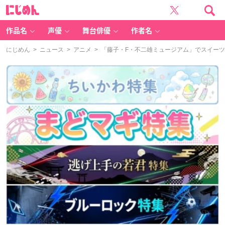
に
じ
め
ん
作品名
声優
舞台俳優
作者名
にじめん
>
ニュース
>
アニメ
> 「藤子・F・不二雄ミュージアム」でスイー