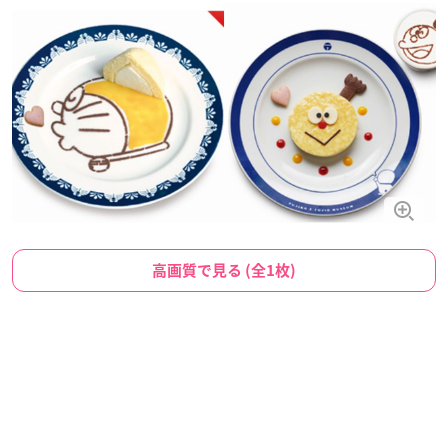
高画質で見る (全1枚)