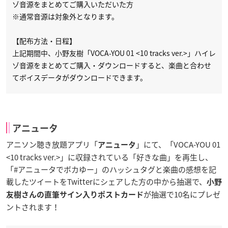
ゾ音源をまとめてご購入いただいた方
※通常音源は対象外となります。
【配布方法・日程】
上記期間中、小野友樹「VOCA-YOU 01 <10 tracks ver.>」ハイレ
ゾ音源をまとめてご購入・ダウンロードすると、楽曲と合わせ
てボイスデータがダウンロードできます。
アニュータ
アニソン聴き放題アプリ「
」にて、「VOCA-YOU 01
アニュータ
<10 tracks ver.>」に収録されている「好きな曲」を再生し、
「#アニュータでボカゆー」のハッシュタグと楽曲の感想を記
載したツイートをTwitterにシェアした方の中から抽選で、
小野
が抽選で10名にプレゼ
友樹さんの直筆サイン入りポストカード
ントされます！