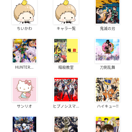
ちいかわ
キャラ一覧
鬼滅の刃
HUNTER...
暗殺教室
刀剣乱舞
サンリオ
ヒプノシスマ...
ハイキュー!!