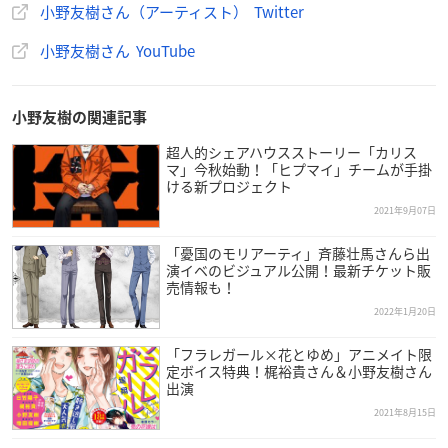
※各配信サイトのダウンロードページは
小野友樹さん（アーティスト） Twitter
コチラ
小野友樹さん YouTube
小野友樹の関連記事
超人的シェアハウスストーリー「カリス
マ」今秋始動！「ヒプマイ」チームが手掛
ける新プロジェクト
2021年9月07日
「憂国のモリアーティ」斉藤壮馬さんら出
演イベのビジュアル公開！最新チケット販
売情報も！
2022年1月20日
「フラレガール×花とゆめ」アニメイト限
定ボイス特典！梶裕貴さん＆小野友樹さん
出演
2021年8月15日