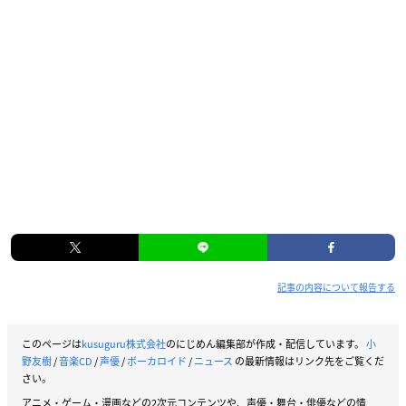
記事の内容について報告する
このページは
kusuguru株式会社
のにじめん編集部が作成・配信しています。
小
野友樹
/
音楽CD
/
声優
/
ボーカロイド
/
ニュース
の最新情報はリンク先をご覧くだ
さい。
アニメ・ゲーム・漫画などの2次元コンテンツや、声優・舞台・俳優などの情