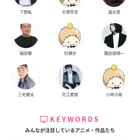
下野紘
大塚芳忠
速水奨
稲田徹
村瀬歩
諏訪部順一
三宅健太
花江夏樹
小林沙苗
KEYWORDS
みんなが注目しているアニメ・作品たち