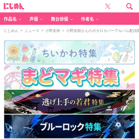
に
じ
め
ん
作品名
声優
舞台俳優
作者名
にじめん
>
ニュース
>
小野友樹
> 小野友樹さんのボカロカバーアルバム配信