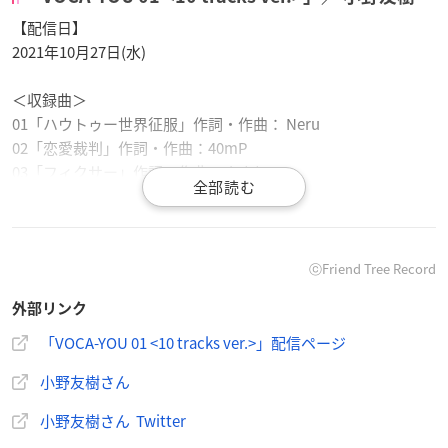
【配信日】
2021年10月27日(水)
＜収録曲＞
01「ハウトゥー世界征服」作詞・作曲： Neru
02「恋愛裁判」作詞・作曲：40mP
03「フィクサー」作詞・作曲：ぬゆり
04「magnet」作詞・作曲：湊 貴大(流星P)
05「KING」作詞・作曲：Kanaria
06 「乙女解剖」作詞・作曲：DECO*27 編曲：emon(Tes.) & R
ockwell
ⓒFriend Tree Record
07「ロミオとシンデレラ」作詞・作曲：doriko
外部リンク
08「サリシノハラ」作詞・作曲：みきとP
09「拝啓ドッペルゲンガー」作詞・作曲：kemu Ⓒ2017 by So
「VOCA-YOU 01 <10 tracks ver.>」配信ページ
ny Music Publishing(Japan) Inc.
小野友樹さん
10「アマツキツネ」作詞・作曲： marasy Ⓒ2012 by FUJIPACIF
IC MUSIC INC. & DWANGO Co., Ltd.
小野友樹さん Twitter