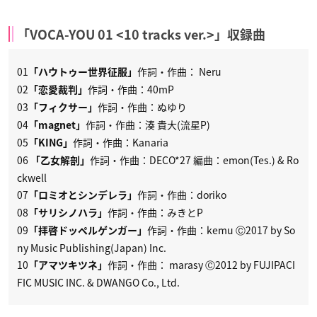
「VOCA-YOU 01 <10 tracks ver.>」収録曲
01
作詞・作曲： Neru
「ハウトゥー世界征服」
02
作詞・作曲：40mP
「恋愛裁判」
03
作詞・作曲：ぬゆり
「フィクサー」
04
作詞・作曲：湊 貴大(流星P)
「magnet」
05
作詞・作曲：Kanaria
「KING」
06
作詞・作曲：DECO*27 編曲：emon(Tes.) & Ro
「乙女解剖」
ckwell
07
作詞・作曲：doriko
「ロミオとシンデレラ」
08
作詞・作曲：みきとP
「サリシノハラ」
09
作詞・作曲：kemu Ⓒ2017 by So
「拝啓ドッペルゲンガー」
ny Music Publishing(Japan) Inc.
10
作詞・作曲： marasy Ⓒ2012 by FUJIPACI
「アマツキツネ」
FIC MUSIC INC. & DWANGO Co., Ltd.