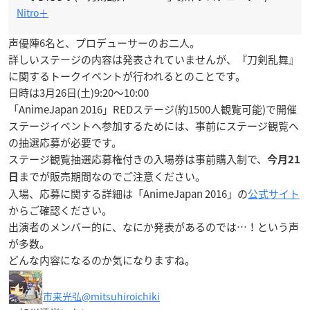
Nitro＋
声優陣6名と、プロデューサーのお二人。
詳しいステージの内容は発表されていませんが、『刀剣乱舞』
に関するトークイベントが行われるとのことです。
日時は
3月26日(土)9:20～10:00
「AnimeJapan 2016」REDステージ(約1500人観覧可能)で開催
ステージイベントへ参加するためには、事前にステージ観覧へ
の抽選応募が必要です。
ステージ観覧抽選応募権付きの入場券は事前購入制で、
今月21
までが販売期間なのでご注意ください。
日
入場、応募に関する詳細は「AnimeJapan 2016」の
公式サイト
からご確認ください。
出演者のメンバー的に、なにか発表があるのでは…！という声
が多数。
どんな内容になるのか気になりますね。
市来光弘
@mitsuhiroichiki