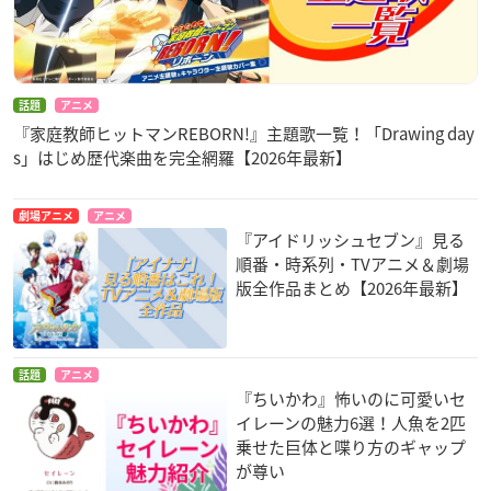
話題
アニメ
『家庭教師ヒットマンREBORN!』主題歌一覧！「Drawing day
s」はじめ歴代楽曲を完全網羅【2026年最新】
劇場アニメ
アニメ
『アイドリッシュセブン』見る
順番・時系列・TVアニメ＆劇場
版全作品まとめ【2026年最新】
話題
アニメ
『ちいかわ』怖いのに可愛いセ
イレーンの魅力6選！人魚を2匹
乗せた巨体と喋り方のギャップ
が尊い