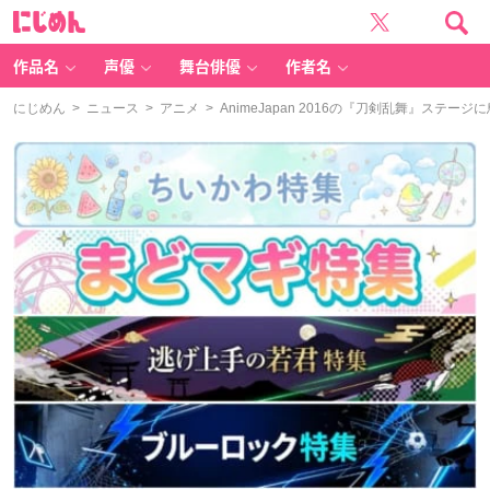
に
じ
め
ん
作品名
声優
舞台俳優
作者名
にじめん
>
ニュース
>
アニメ
> AnimeJapan 2016の『刀剣乱舞』ステ