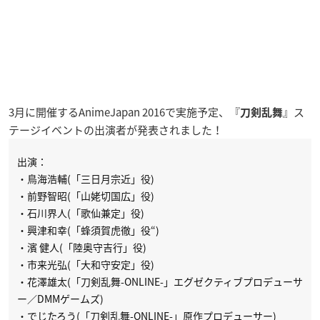
3月に開催するAnimeJapan 2016で実施予定、『
』ス
刀剣乱舞
テージイベントの出演者が発表されました！
出演：
・鳥海浩輔(「三日月宗近」役)
・前野智昭(「山姥切国広」役)
・石川界人(「歌仙兼定」役)
・興津和幸(「蜂須賀虎徹」役“)
・濱 健人(「陸奥守吉行」役)
・市来光弘(「大和守安定」役)
・花澤雄太(「刀剣乱舞-ONLINE-」エグゼクティブプロデューサ
ー／DMMゲームズ)
・でじたろう(「刀剣乱舞-ONLINE-」原作プロデューサー)