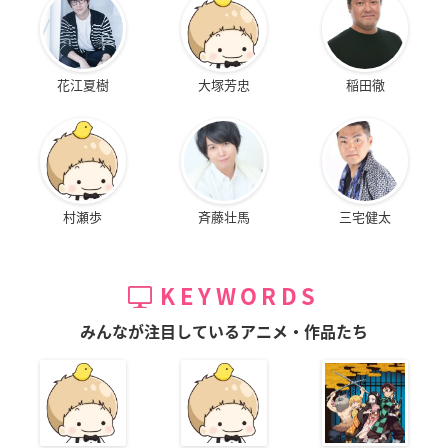
花江夏樹
大塚芳忠
稲田徹
村瀬歩
斉藤壮馬
三宅健太
KEYWORDS
みんなが注目しているアニメ・作品たち