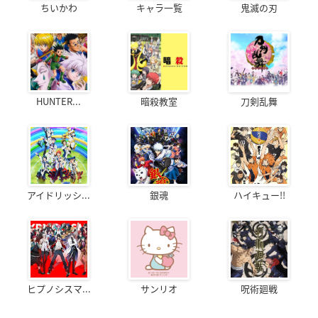
ちいかわ
キャラ一覧
鬼滅の刃
HUNTER...
暗殺教室
刀剣乱舞
アイドリッシ...
銀魂
ハイキュー!!
ヒプノシスマ...
サンリオ
呪術廻戦