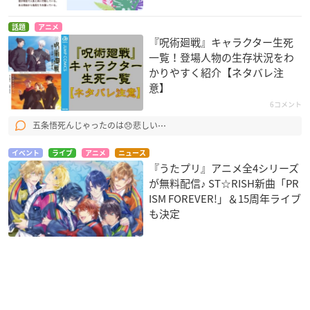
話題
アニメ
『呪術廻戦』キャラクター生死
一覧！登場人物の生存状況をわ
かりやすく紹介【ネタバレ注
意】
6コメント
五条悟死んじゃったのは😞悲しい⋯
イベント
ライブ
アニメ
ニュース
『うたプリ』アニメ全4シリーズ
が無料配信♪ ST☆RISH新曲「PR
ISM FOREVER!」＆15周年ライブ
も決定