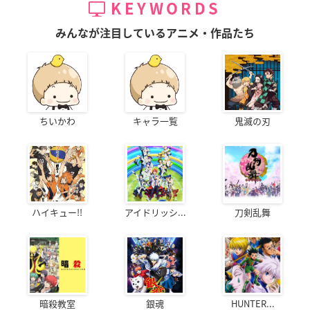
KEYWORDS
みんなが注目しているアニメ・作品たち
ちいかわ
キャラ一覧
鬼滅の刃
ハイキュー!!
アイドリッシ...
刀剣乱舞
暗殺教室
銀魂
HUNTER...