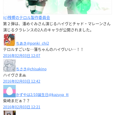
(c)残響のテロル製作委員会
第２弾は、
潘めぐみさん演じるハイヴ
と
チャド・マレーンさん
演じるクラレンス
の2人のキャラが公開されました。
ちあき
@ponki_chi2
テロルすごいな…藩ちゃんのハイヴいい…！！
2016年02月03日 12:07
ちさき
@chisakino
ハイヴさま🙏
2016年02月03日 12:42
かずやは2/10誕生日
@kazuya_tt
柴崎まだぁ？？
2016年02月03日 12:21