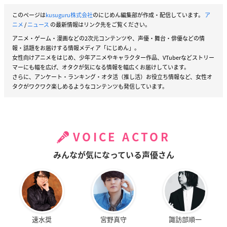
このページは
kusuguru株式会社
のにじめん編集部が作成・配信しています。
ア
ニメ
/
ニュース
の最新情報はリンク先をご覧ください。
アニメ・ゲーム・漫画などの2次元コンテンツや、声優・舞台・俳優などの情
報・話題をお届けする情報メディア「にじめん」。
女性向けアニメをはじめ、少年アニメやキャラクター作品、VTuberなどストリー
マーにも幅を広げ、オタクが気になる情報を幅広くお届けしています。
さらに、アンケート・ランキング・オタ活（推し活）お役立ち情報など、女性オ
タクがワクワク楽しめるようなコンテンツも発信しています。
VOICE ACTOR
みんなが気になっている声優さん
速水奨
宮野真守
諏訪部順一