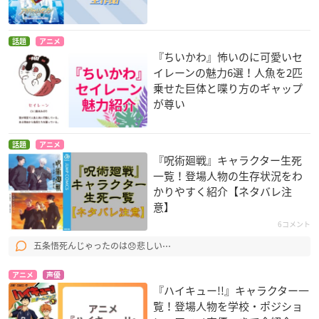
話題
アニメ
『ちいかわ』怖いのに可愛いセ
イレーンの魅力6選！人魚を2匹
乗せた巨体と喋り方のギャップ
が尊い
話題
アニメ
『呪術廻戦』キャラクター生死
一覧！登場人物の生存状況をわ
かりやすく紹介【ネタバレ注
意】
6コメント
五条悟死んじゃったのは😞悲しい⋯
アニメ
声優
『ハイキュー!!』キャラクター一
覧！登場人物を学校・ポジショ