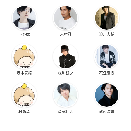
下野紘
木村昴
浪川大輔
坂本真綾
森川智之
花江夏樹
村瀬歩
斉藤壮馬
武内駿輔