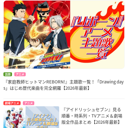
話題
アニメ
『家庭教師ヒットマンREBORN!』主題歌一覧！「Drawing day
s」はじめ歴代楽曲を完全網羅【2026年最新】
劇場アニメ
アニメ
『アイドリッシュセブン』見る
順番・時系列・TVアニメ＆劇場
版全作品まとめ【2026年最新】