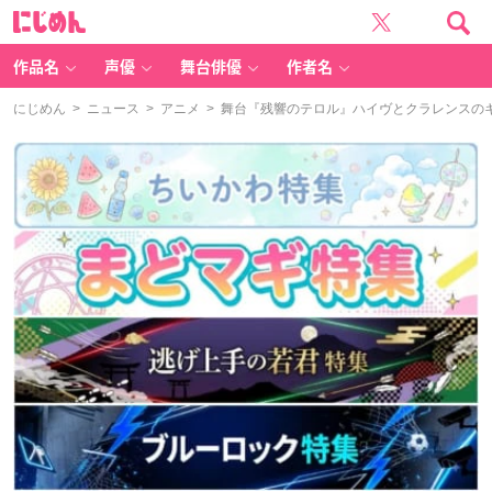
に
じ
め
ん
作品名
声優
舞台俳優
作者名
にじめん
>
ニュース
>
アニメ
> 舞台『残響のテロル』ハイヴとクラレンスの