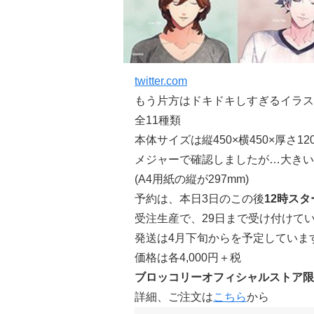
twitter.com
もう片方はドキドキしすぎるイラス
全11種類
本体サイズは縦450×横450×厚さ12
メジャーで確認しましたが…大きい
(A4用紙の縦が297mm)
予約は、本日3日のこの後
12時スタ
受注生産で、29日まで受け付けて
発送は
4月下旬
からを予定していま
価格は各4,000円＋税
ブロッコリーオフィシャルストア限
詳細、ご注文は
こちら
から