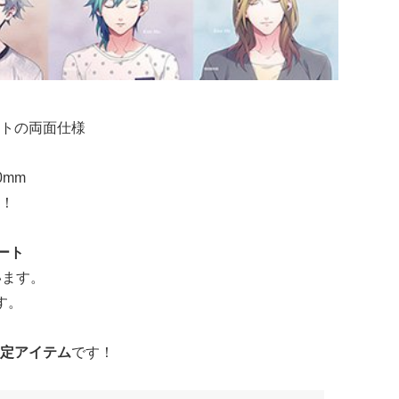
トの両面仕様
0mm
！
ート
います。
す。
定アイテム
です！