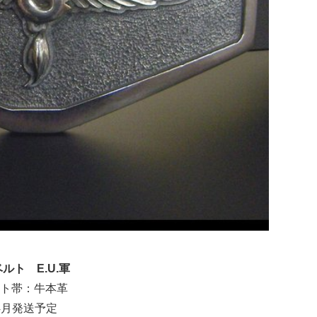
ト E.U.軍
ト帯：牛本革
4月発送予定