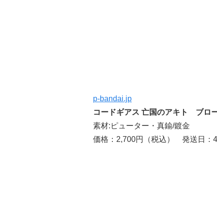
p-bandai.jp
コードギアス 亡国のアキト ブロー
素材:ピューター・真鍮/鍍金
価格：2,700円（税込） 発送日：